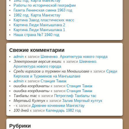
1842 год. Карта Мангистау
Работы по исторической географии
Газета Ленинская смена 1963 год
1982 год. Карта Мангистау
Картина Завод пластических масс
Картина Люди Мангышлака 2
Картина Люди Мангышлака 1
Наша страна №7 1940 год
Свежие комментарии
admin
к записи
Шевченко. Архитектура нового города
Электронная версия книги.
к записи
Шевченко.
Архитектура нового города
Среди киргизов и туркмен на Мкнгышоаке
к записи
Среди
Киргизов и Туркменов на Мангышлаке
admin
к записи
Станция Тамак
ошибка координаты
к записи
Станция Тамак
ошибка координаты
к записи
Станция Тамак
Танбалы тас
к записи
Петроглиф Танбалы тас
Мертвый Култук
к записи
Залив Мертвый култук
-
к записи
Древние кочевники Мангистау
100 дней
к записи
Календарь 1982 год
Рубрики