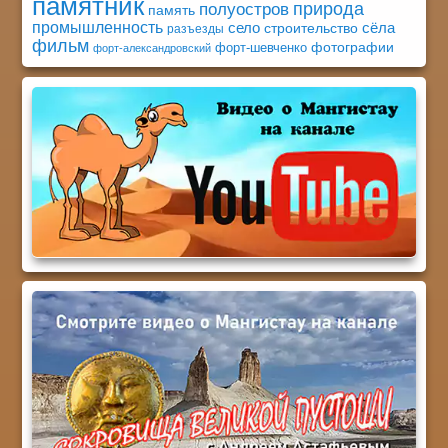
памятник
природа
полуостров
память
промышленность
село
сёла
строительство
разъезды
фильм
фотографии
форт-шевченко
форт-александровский