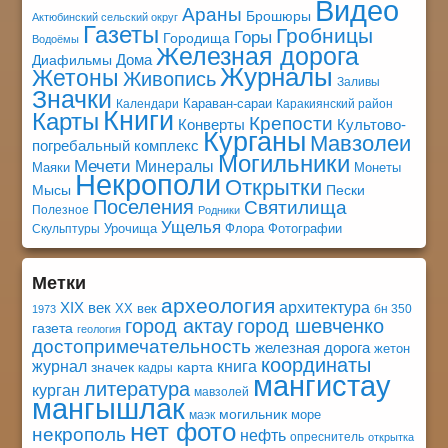
Видео
Араны
Брошюры
Актюбинский сельский округ
Газеты
Гробницы
Горы
Городища
Водоёмы
Железная дорога
Дома
Диафильмы
Журналы
Жетоны
Живопись
Заливы
Значки
Караван-сараи
Календари
Каракиянский район
Книги
Карты
Крепости
Конверты
Культово-
Курганы
Мавзолеи
погребальный комплекс
Могильники
Мечети
Минералы
Маяки
Монеты
Некрополи
Открытки
Мысы
Пески
Поселения
Святилища
Полезное
Родники
Ущелья
Урочища
Флора
Фотографии
Скульптуры
Метки
археология
архитектура
XIX век
XX век
бн 350
1973
город актау
город шевченко
газета
геология
достопримечательность
железная дорога
жетон
координаты
книга
журнал
значек
карта
кадры
мангистау
литература
курган
мавзолей
мангышлак
могильник
море
маэк
нет фото
некрополь
нефть
опреснитель
открытка