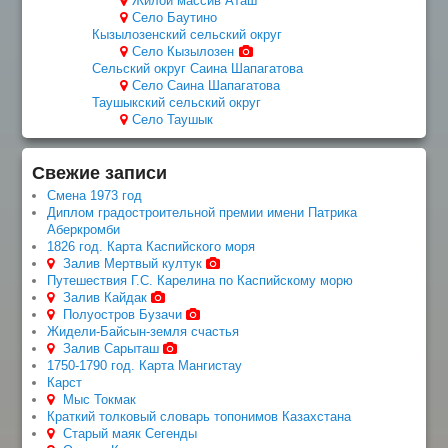
Жилой массив Аташ
Село Баутино
Кызылозенский сельский округ
Село Кызылозен
Сельский округ Саина Шапагатова
Село Саина Шапагатова
Таушыкский сельский округ
Село Таушык
Свежие записи
Смена 1973 год
Диплом градостроительной премии имени Патрика
Аберкромби
1826 год. Карта Каспийского моря
Залив Мертвый култук
Путешествия Г.С. Карелина по Каспийскому морю
Залив Кайдак
Полуостров Бузачи
Жидели-Байсын-земля счастья
Залив Сарыташ
1750-1790 год. Карта Мангистау
Карст
Мыс Токмак
Краткий толковый словарь топонимов Казахстана
Старый маяк Сегенды