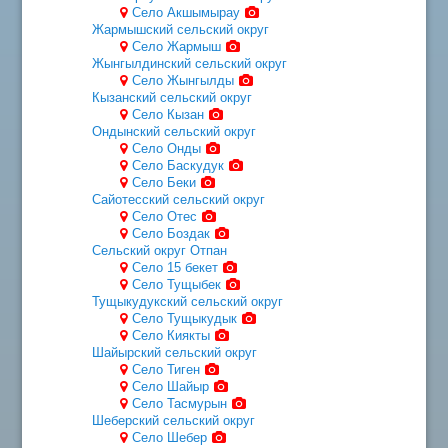
Село Акшымырау
Жармышский сельский округ
Село Жармыш
Жынгылдинский сельский округ
Село Жынгылды
Кызанский сельский округ
Село Кызан
Ондынский сельский округ
Село Онды
Село Баскудук
Село Беки
Сайотесский сельский округ
Село Отес
Село Боздак
Сельский округ Отпан
Село 15 бекет
Село Тущыбек
Тущыкудукский сельский округ
Село Тущыкудык
Село Киякты
Шайырский сельский округ
Село Тиген
Село Шайыр
Село Тасмурын
Шеберский сельский округ
Село Шебер