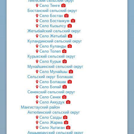
Тенгеский сельский округ
Село Тенге
Бостанский сельский округ
Село Бостан
Село Бостанкум
Село Кызылсу
Жетыбайский сельский округ
Село Жетыбай
Куландинский сельский округ
Село Куланды
Село Толеп
Курыкский сельский округ
Село Курык
Мунайшинский сельский округ
Село Мунайшы
Сельский округ Болашак
Село Болашак
Село Бопай
Сенекский сельский округ
Село Сенек
Село Аккудук
Мангистауский район
Актюбинский сельский округ
Село Сазды
Село Жарма
Село Уштаган
Акшымрауский сельский округ