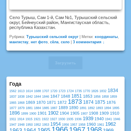
Село Турыш, Сам 1-й, Сам №1, Турышский сельский
округ, Бейнеуский район, Мангистауская область,
республика Казахстан.
Рубрика:
Турышский сельский округ
|
Метки:
координаты
,
мангистау
,
нет фото
,
сёла
,
село
|
3 комментария ↓
Загрузить
Года
1834
1562
1613
1614
1688
1707
1720
1723
1724
1735
1770
1826
1832
1851
1847
1848
1853
1837
1838
1842
1844
1846
1856
1858
1859
1873
1874
1875
1869
1870
1871
1872
1876
1865
1868
1889
1890
1877
1879
1881
1884
1885
1887
1891
1892
1893
1894
1895
1902
1896
1901
1904
1905
1908
1909
1910
1899
1900
1907
1939
1940
1911
1914
1915
1921
1922
1927
1930
1935
1936
1941
1946
1962
1954
1960
1947
1948
1950
1952
1953
1956
1957
1958
1961
1966
1967
1968
1965
1963
1964
1969