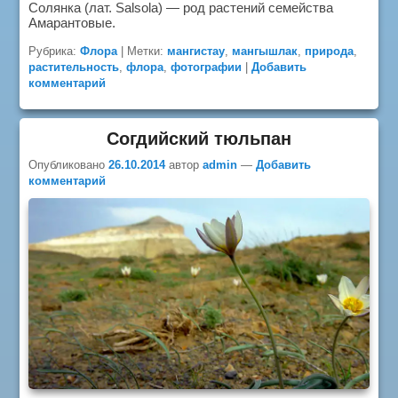
Солянка (лат. Salsola) — род растений семейства
Амарантовые.
Рубрика:
Флора
|
Метки:
мангистау
,
мангышлак
,
природа
,
растительность
,
флора
,
фотографии
|
Добавить
комментарий
Согдийский тюльпан
Опубликовано
26.10.2014
автор
admin
—
Добавить
комментарий