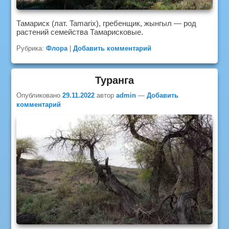
Тамариск (лат. Tamarix), гребенщик, жынгыл — род
растений семейства Тамарисковые.
Рубрика:
Флора
|
Добавить комментарий
Туранга
Опубликовано
29.11.2022
автор
admin
—
Добавить
комментарий