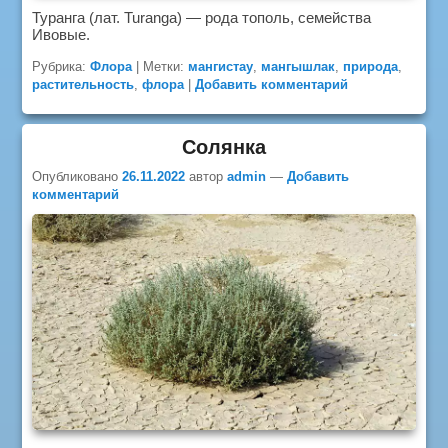
Туранга (лат. Turanga) — рода тополь, семейства
Ивовые.
Рубрика:
Флора
|
Метки:
мангистау
,
мангышлак
,
природа
,
растительность
,
флора
|
Добавить комментарий
Солянка
Опубликовано
26.11.2022
автор
admin
—
Добавить
комментарий