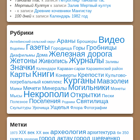
Танбалы тас
к записи
Петроглиф Танбалы тас
Мертвый Култук
к записи
Залив Мертвый култук
-
к записи
Древние кочевники Мангистау
100 дней
к записи
Календарь 1982 год
Рубрики
Видео
Араны
Брошюры
Актюбинский сельский округ
Газеты
Гробницы
Горы
Городища
Водоёмы
Железная дорога
Дома
Диафильмы
Журналы
Жетоны
Живопись
Заливы
Значки
Караван-сараи
Календари
Каракиянский район
Книги
Карты
Крепости
Конверты
Культово-
Курганы
Мавзолеи
погребальный комплекс
Могильники
Мечети
Минералы
Маяки
Монеты
Некрополи
Открытки
Мысы
Пески
Поселения
Святилища
Полезное
Родники
Ущелья
Урочища
Флора
Фотографии
Скульптуры
Метки
археология
архитектура
XIX век
XX век
бн 350
1973
город актау
город шевченко
газета
геология