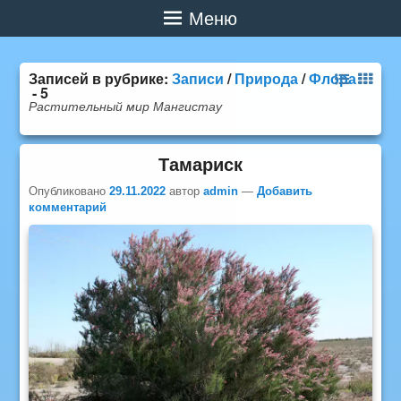
Меню
Записей в рубрике:
Записи
/
Природа
/
Флора
- 5
Растительный мир Мангистау
Тамариск
Опубликовано
29.11.2022
автор
admin
—
Добавить
комментарий