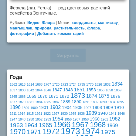
Ферула (лат. Ferula) — род цветковых растений
семейства Зонтичные.
Рубрика:
Видео
,
Флора
|
Метки:
координаты
,
мангистау
,
мангышлак
,
природа
,
растительность
,
флора
,
фотографии
|
Добавить комментарий
Загрузить
Года
1834
1562
1613
1614
1688
1707
1720
1723
1724
1735
1770
1826
1832
1851
1847
1848
1853
1837
1838
1842
1844
1846
1856
1858
1859
1873
1874
1875
1869
1870
1871
1872
1876
1865
1868
1889
1890
1877
1879
1881
1884
1885
1887
1891
1892
1893
1894
1895
1902
1896
1901
1904
1905
1908
1909
1910
1899
1900
1907
1939
1940
1911
1914
1915
1921
1922
1927
1930
1935
1936
1941
1946
1962
1954
1960
1947
1948
1950
1952
1953
1956
1957
1958
1961
1966
1967
1968
1965
1963
1964
1969
1973
1974
1972
1970
1971
1975