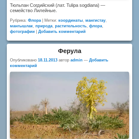
Тюльпан Согдийский (лат. Tulipa sogdiana) —
cемейство Лилейные.
Рубрика:
Флора
|
Метки:
координаты
,
мангистау
,
мангышлак
,
природа
,
растительность
,
флора
,
фотографии
|
Добавить комментарий
Ферула
Опубликовано
18.11.2013
автор
admin
—
Добавить
комментарий