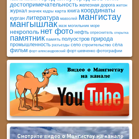
достопримечательность
железная дорога
жетон
координаты
книга
журнал
значек
карта
кадры
мангистау
литература
курган
мавзолей
мангышлак
могильник
море
маэк
нет фото
некрополь
нефть
опреснитель
открытка
памятник
природа
полуостров
память
промышленность
село
сёла
строительство
разъезды
фильм
фотографии
форт-шевченко
форт-александровский