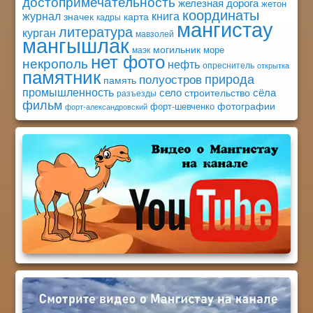
достопримечательность
железная дорога
жетон
координаты
книга
журнал
значек
карта
кадры
мангистау
литература
курган
мавзолей
мангышлак
могильник
море
маэк
нет фото
некрополь
нефть
опреснитель
открытка
памятник
природа
полуостров
память
промышленность
село
сёла
строительство
разъезды
фильм
фотографии
форт-шевченко
форт-александровский