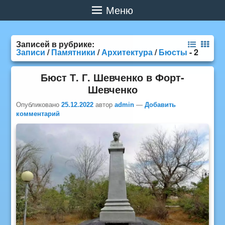
Меню
Записей в рубрике:
Записи
/
Памятники
/
Архитектура
/
Бюсты
- 2
Бюст Т. Г. Шевченко в Форт-
Шевченко
Опубликовано
25.12.2022
автор
admin
—
Добавить
комментарий