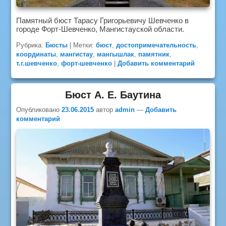
Памятный бюст Тарасу Григорьевичу Шевченко в
городе Форт-Шевченко, Мангистауской области.
Рубрика:
Бюсты
|
Метки:
бюст
,
достопримечательность
,
координаты
,
мангистау
,
мангышлак
,
памятник
,
т.г.шевченко
,
форт-шевченко
|
Добавить комментарий
Бюст А. Е. Баутина
Опубликовано
23.06.2015
автор
admin
—
Добавить
комментарий