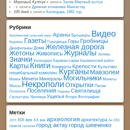
Мертвый Култук
к записи
Залив Мертвый култук
-
к записи
Древние кочевники Мангистау
100 дней
к записи
Календарь 1982 год
Рубрики
Видео
Араны
Брошюры
Актюбинский сельский округ
Газеты
Гробницы
Горы
Городища
Водоёмы
Железная дорога
Дома
Диафильмы
Журналы
Жетоны
Живопись
Заливы
Значки
Караван-сараи
Календари
Каракиянский район
Книги
Карты
Крепости
Конверты
Культово-
Курганы
Мавзолеи
погребальный комплекс
Могильники
Мечети
Минералы
Маяки
Монеты
Некрополи
Открытки
Мысы
Пески
Поселения
Святилища
Полезное
Родники
Ущелья
Урочища
Флора
Фотографии
Скульптуры
Метки
археология
архитектура
XIX век
XX век
бн 350
1973
город актау
город шевченко
газета
геология