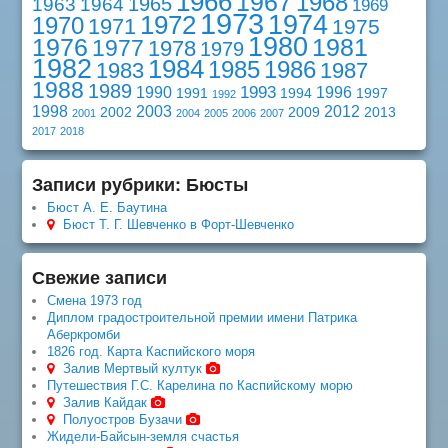
1966
1967
1968
1965
1963
1964
1969
1973
1974
1972
1970
1971
1975
1980
1976
1981
1977
1978
1979
1982
1984
1985
1986
1983
1987
1988
1989
1993
1990
1996
1991
1994
1997
1992
1998
2003
2012
2002
2009
2013
2001
2004
2005
2006
2007
2017
2018
Записи рубрики: Бюсты
Бюст А. Е. Баутина
Бюст Т. Г. Шевченко в Форт-Шевченко
Свежие записи
Смена 1973 год
Диплом градостроительной премии имени Патрика
Аберкромби
1826 год. Карта Каспийского моря
Залив Мертвый култук
Путешествия Г.С. Карелина по Каспийскому морю
Залив Кайдак
Полуостров Бузачи
Жидели-Байсын-земля счастья