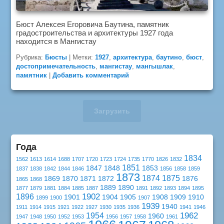
Бюст Алексея Егоровича Баутина, памятник
градостроительства и архитектуры 1927 года
находится в Мангистау
Рубрика:
Бюсты
|
Метки:
1927
,
архитектура
,
баутино
,
бюст
,
достопримечательность
,
мангистау
,
мангышлак
,
памятник
|
Добавить комментарий
Загрузить
Года
1834
1562
1613
1614
1688
1707
1720
1723
1724
1735
1770
1826
1832
1851
1847
1848
1853
1837
1838
1842
1844
1846
1856
1858
1859
1873
1874
1875
1869
1870
1871
1872
1876
1865
1868
1889
1890
1877
1879
1881
1884
1885
1887
1891
1892
1893
1894
1895
1902
1896
1901
1904
1905
1908
1909
1910
1899
1900
1907
1939
1940
1911
1914
1915
1921
1922
1927
1930
1935
1936
1941
1946
1962
1954
1960
1947
1948
1950
1952
1953
1956
1957
1958
1961