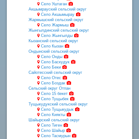
Село Уштаган
Акшымрауский сельский округ
Село Акшымырау
Жармышский сельский округ
Село Жармыш
Жынгылдинский сельский округ
Село Жынгылды
Кызанский сельский округ
Село Кызан
Ондынский сельский округ
Село Онды
Село Баскудук
Село Беки
Сайотесский сельский округ
Село Отес
Село Боздак
Сельский округ Отпан
Село 15 бекет
Село Тущыбек
Тущыкудукский сельский округ
Село Тущыкудык
Село Киякты
Шайырский сельский округ
Село Тиген
Село Шайыр
Село Тасмурын