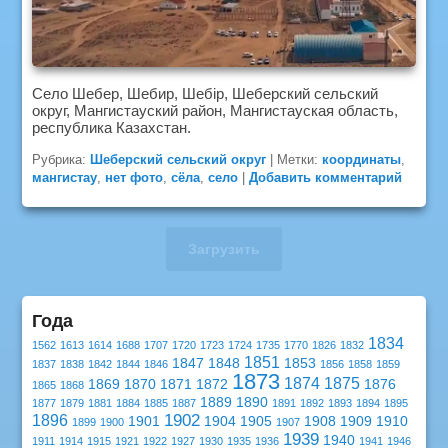
Село Шебер, Шебир, Шебір, Шеберский сельский
округ, Мангистауский район, Мангистауская область,
республика Казахстан.
Рубрика:
Шеберский сельский округ
|
Метки:
координаты
,
мангистау
,
нет фото
,
сёла
,
село
|
Добавить комментарий
Загрузить
Года
1834
1562
1613
1614
1688
1707
1720
1723
1724
1735
1770
1826
1832
1851
1847
1848
1853
1837
1838
1842
1844
1846
1856
1858
1859
1873
1874
1875
1869
1870
1871
1872
1876
1865
1868
1889
1890
1877
1879
1881
1884
1885
1887
1891
1892
1893
1894
1895
1902
1896
1901
1904
1905
1908
1909
1910
1899
1900
1907
1939
1940
1911
1914
1915
1921
1922
1927
1930
1935
1936
1941
1946