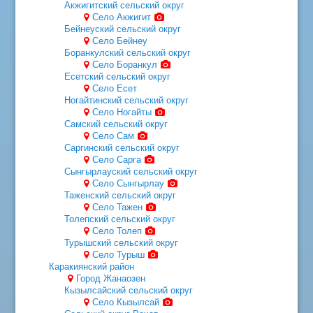
Акжигитский сельский округ
Село Акжигит
Бейнеуский сельский округ
Cело Бейнеу
Боранкулский сельский округ
Село Боранкул
Есетский сельский округ
Село Есет
Ногайтинский сельский округ
Село Ногайты
Самский сельский округ
Село Сам
Саргинский сельский округ
Село Сарга
Сынгырлауский сельский округ
Село Сынгырлау
Таженский сельский округ
Село Тажен
Толепский сельский округ
Село Толеп
Турышский сельский округ
Село Турыш
Каракиянский район
Город Жанаозен
Кызылсайский сельский округ
Село Кызылсай