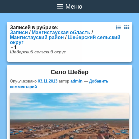
Меню
Записей в рубрике:
Записи
/
Мангистауская область
/
Мангистауский район
/
Шеберский сельский
округ
- 1
Шеберский сельский округ
Село Шебер
Опубликовано
03.11.2013
автор
admin
—
Добавить
комментарий