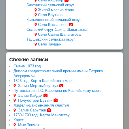
Село Акшукур
Баутинский сельский округ
Жилой массив Аташ
Село Баутино
Кызылозенский сельский округ
Село Кызылозен
Сельский округ Саина Шапагатова
Село Саина Шапагатова
Таушыкский сельский округ
Село Таушык
Свежие записи
Смена 1973 год
Диплом градостроительной премии имени Патрика
Аберкромби
1826 год. Карта Каспийского моря
Залив Мертвый култук
Путешествия Г.С. Карелина по Каспийскому морю
Залив Кайдак
Полуостров Бузачи
Жидели-Байсын-земля счастья
Залив Сарыташ
1750-1790 год. Карта Мангистау
Карст
Мыс Токмак