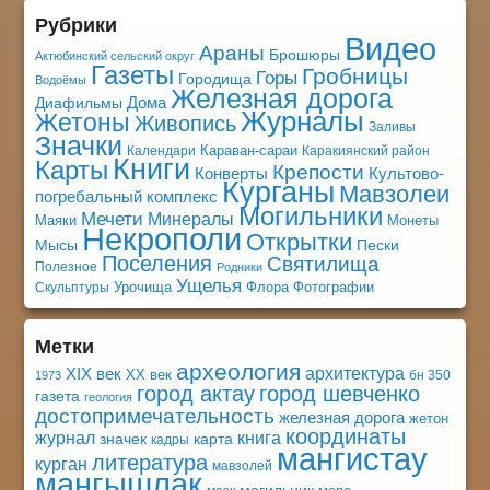
Рубрики
Видео
Араны
Брошюры
Актюбинский сельский округ
Газеты
Гробницы
Горы
Городища
Водоёмы
Железная дорога
Дома
Диафильмы
Журналы
Жетоны
Живопись
Заливы
Значки
Караван-сараи
Календари
Каракиянский район
Книги
Карты
Крепости
Конверты
Культово-
Курганы
Мавзолеи
погребальный комплекс
Могильники
Мечети
Минералы
Маяки
Монеты
Некрополи
Открытки
Мысы
Пески
Поселения
Святилища
Полезное
Родники
Ущелья
Урочища
Флора
Фотографии
Скульптуры
Метки
археология
архитектура
XIX век
XX век
бн 350
1973
город актау
город шевченко
газета
геология
достопримечательность
железная дорога
жетон
координаты
книга
журнал
значек
карта
кадры
мангистау
литература
курган
мавзолей
мангышлак
могильник