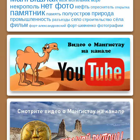
море
маэк
нет фото
некрополь
нефть
опреснитель
открытка
памятник
природа
полуостров
память
промышленность
село
сёла
строительство
разъезды
фильм
фотографии
форт-шевченко
форт-александровский