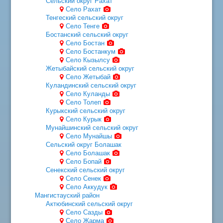
Сельский округ Рахат
Село Рахат
Тенгеский сельский округ
Село Тенге
Бостанский сельский округ
Село Бостан
Село Бостанкум
Село Кызылсу
Жетыбайский сельский округ
Село Жетыбай
Куландинский сельский округ
Село Куланды
Село Толеп
Курыкский сельский округ
Село Курык
Мунайшинский сельский округ
Село Мунайшы
Сельский округ Болашак
Село Болашак
Село Бопай
Сенекский сельский округ
Село Сенек
Село Аккудук
Мангистауский район
Актюбинский сельский округ
Село Сазды
Село Жарма