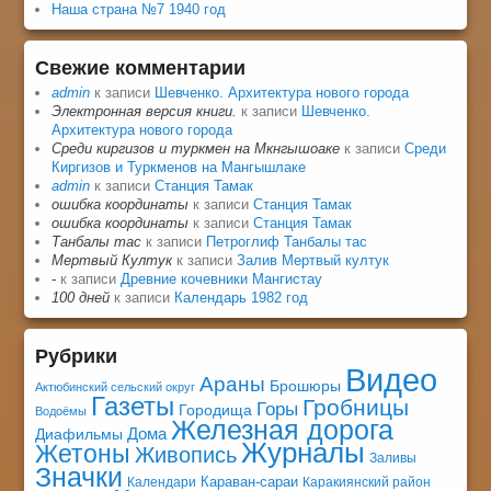
Наша страна №7 1940 год
Свежие комментарии
admin
к записи
Шевченко. Архитектура нового города
Электронная версия книги.
к записи
Шевченко.
Архитектура нового города
Среди киргизов и туркмен на Мкнгышоаке
к записи
Среди
Киргизов и Туркменов на Мангышлаке
admin
к записи
Станция Тамак
ошибка координаты
к записи
Станция Тамак
ошибка координаты
к записи
Станция Тамак
Танбалы тас
к записи
Петроглиф Танбалы тас
Мертвый Култук
к записи
Залив Мертвый култук
-
к записи
Древние кочевники Мангистау
100 дней
к записи
Календарь 1982 год
Рубрики
Видео
Араны
Брошюры
Актюбинский сельский округ
Газеты
Гробницы
Горы
Городища
Водоёмы
Железная дорога
Дома
Диафильмы
Журналы
Жетоны
Живопись
Заливы
Значки
Караван-сараи
Календари
Каракиянский район