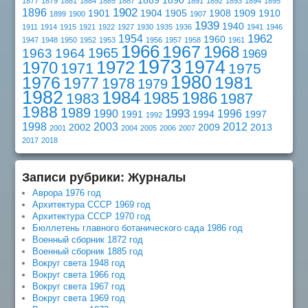
1889
1890
1877
1879
1881
1884
1885
1887
1891
1892
1893
1894
1895
1902
1896
1901
1904
1905
1908
1909
1910
1899
1900
1907
1939
1940
1911
1914
1915
1921
1922
1927
1930
1935
1936
1941
1946
1962
1954
1960
1947
1948
1950
1952
1953
1956
1957
1958
1961
1966
1967
1968
1965
1963
1964
1969
1973
1974
1972
1970
1971
1975
1980
1976
1981
1977
1978
1979
1982
1984
1985
1986
1983
1987
1988
1989
1993
1990
1996
1991
1994
1997
1992
1998
2003
2012
2002
2009
2013
2001
2004
2005
2006
2007
2017
2018
Записи рубрики: Журналы
Аврора 1976 год
Архитектура СССР 1969 год
Архитектура СССР 1970 год
Бюллетень главного ботанического сада 1986 год
Военный сборник 1872 год
Военный сборник 1885 год
Вокруг света 1948 год
Вокруг света 1966 год
Вокруг света 1967 год
Вокруг света 1969 год