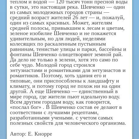
теплом и водой — 120 тысяч тонн пресной воды
в сутки, это настоящая река. Шевченко — один
из самых молодежных городов страны —
средний возраст жителей 26 лет — и, пожалуй,
один из самых красивых. Может, жителям
средней полосы, привыкшим к лесам и цветам,
зеленое изобилие Шевченко и не покажется
удивительным, но для людей, неделями
колесящих по раскаленным пустынным
равнинам, тенистые улицы и парки, бассейны и
фонтаны Шевченко олицетворяют земной рай.
Да дело не только в зелени, хотя это само по
себе чудо. Молодой город строился
энтузиастами и романтиками для энтузиастов и
романтиков. Поэтому, хоть здания его и
типовые, они приспособлены к ландшафту и
климату, и потому город не похож ни на один
другой. А еще Шевченко — единственный в
мире город, где жители пьют идеальную воду.
Всем другим городам воду, как говорится,
«послал бог» . В Шевченко состав ее делают в
соответствии с лучшими рецептами,
разработанными учеными. с учетом самых
полезных свойств для человеческого организма.
Автор: Е. Кнорре