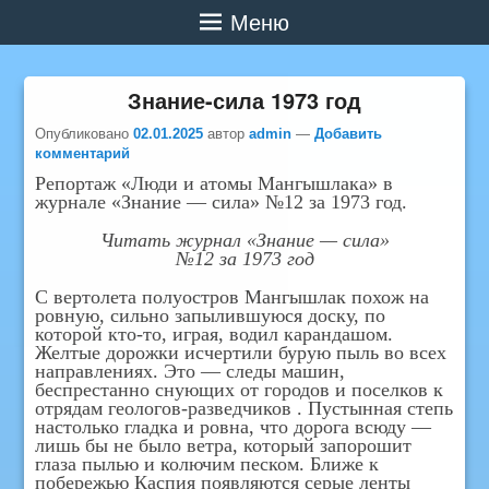
Меню
Знание-сила 1973 год
Опубликовано
02.01.2025
автор
admin
—
Добавить
комментарий
Репортаж «Люди и атомы Мангышлака» в
журнале «Знание — сила» №12 за 1973 год.
Читать журнал «Знание — сила»
№12 за 1973 год
С вертолета полуостров Мангышлак похож на
ровную, сильно запылившуюся доску, по
которой кто-то, играя, водил карандашом.
Желтые дорожки исчертили бурую пыль во всех
направлениях. Это — следы машин,
беспрестанно снующих от городов и поселков к
отрядам геологов-разведчиков . Пустынная степь
настолько гладка и ровна, что дорога всюду —
лишь бы не было ветра, который запорошит
глаза пылью и колючим песком. Ближе к
побережью Каспия появляются серые ленты