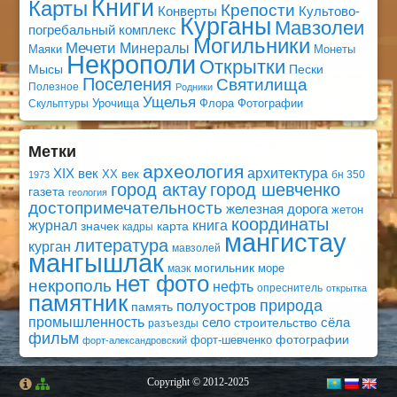
Книги
Карты
Крепости
Конверты
Культово-
Курганы
Мавзолеи
погребальный комплекс
Могильники
Мечети
Минералы
Маяки
Монеты
Некрополи
Открытки
Мысы
Пески
Поселения
Святилища
Полезное
Родники
Ущелья
Урочища
Флора
Фотографии
Скульптуры
Метки
археология
архитектура
XIX век
XX век
бн 350
1973
город актау
город шевченко
газета
геология
достопримечательность
железная дорога
жетон
координаты
книга
журнал
значек
карта
кадры
мангистау
литература
курган
мавзолей
мангышлак
могильник
море
маэк
нет фото
некрополь
нефть
опреснитель
открытка
памятник
природа
полуостров
память
промышленность
село
сёла
строительство
разъезды
фильм
фотографии
форт-шевченко
форт-александровский
Copyright © 2012-2025