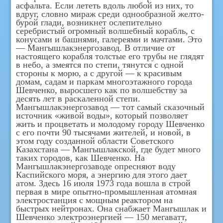
асфальта. Если лететь вдоль любой из них, то
вдруг, словно мираж среди однообразной желто-
бурой глади, возникнет ослепительно
серебристый огромный волшебный корабль, с
конусами и башнями, галереями и мачтами. Это
— Мангышлакэнергозавод. В отличие от
настоящего корабля толстые его трубы не глядят
в небо, а змеятся по степи, тянутся с одной
стороны к морю, а с другой — к красивым
домам, садам и паркам многоэтажного города
Шевченко, выросшего как по волшебству за
десять лет в раскаленной степи.
Мангышлакэнергозавод — тот самый сказочный
источник «живой воды», который позволяет
жить и процветать и молодому городу Шевченко
с его почти 90 тысячами жителей, и новой, в
этом году созданной области Советского
Казахстана — Мангышлакской, где будет много
таких городов, как Шевченко. На
Мангышлакэнергозаводе опресняют воду
Каспийского моря, а энергию для этого дает
атом. Здесь 16 июля 1973 года вошла в строй
первая в мире опытно-промышленная атомная
электростанция с мощным реактором на
быстрых нейтронах. Она снабжает Мангышлак и
Шевченко электроэнергией — 150 мегаватт,