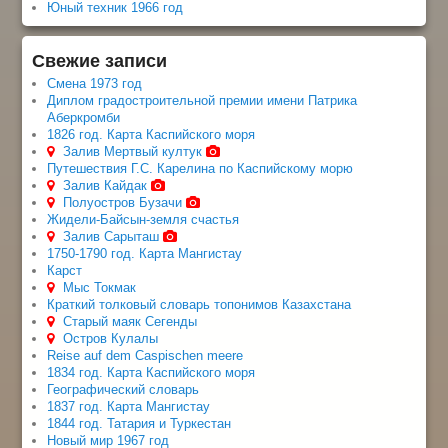
Юный техник 1966 год
Свежие записи
Смена 1973 год
Диплом градостроительной премии имени Патрика
Аберкромби
1826 год. Карта Каспийского моря
Залив Мертвый култук
Путешествия Г.С. Карелина по Каспийскому морю
Залив Кайдак
Полуостров Бузачи
Жидели-Байсын-земля счастья
Залив Сарыташ
1750-1790 год. Карта Мангистау
Карст
Мыс Токмак
Краткий толковый словарь топонимов Казахстана
Старый маяк Сегенды
Остров Кулалы
Reise auf dem Caspischen meere
1834 год. Карта Каспийского моря
Географический словарь
1837 год. Карта Мангистау
1844 год. Татария и Туркестан
Новый мир 1967 год