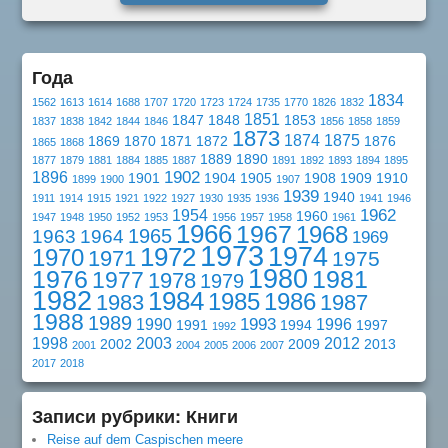
Года
1834
1562
1613
1614
1688
1707
1720
1723
1724
1735
1770
1826
1832
1851
1847
1848
1853
1837
1838
1842
1844
1846
1856
1858
1859
1873
1874
1875
1869
1870
1871
1872
1876
1865
1868
1889
1890
1877
1879
1881
1884
1885
1887
1891
1892
1893
1894
1895
1902
1896
1901
1904
1905
1908
1909
1910
1899
1900
1907
1939
1940
1911
1914
1915
1921
1922
1927
1930
1935
1936
1941
1946
1962
1954
1960
1947
1948
1950
1952
1953
1956
1957
1958
1961
1966
1967
1968
1965
1963
1964
1969
1973
1974
1972
1970
1971
1975
1980
1976
1981
1977
1978
1979
1982
1984
1985
1986
1983
1987
1988
1989
1993
1990
1996
1991
1994
1997
1992
1998
2003
2012
2002
2009
2013
2001
2004
2005
2006
2007
2017
2018
Записи рубрики: Книги
Reise auf dem Caspischen meere