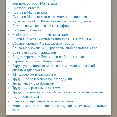
вод полуострова Мангышлак
Пусковой объект
Пустыни Мангышлака
Пустыни Мангышлака и проблемы их освоения
Путешествия Г.С. Карелина по Каспийскому морю
Работы по исторической географии
Рабочая доблесть
Рыболовство и тюлений промысел
Сборник в честь семидесятилетия Г. Н. Потанина
Сборник сведений о кавказских горцах
Собрание узаконений и распоряжений правительства
Советский союз. Казахстан
Среди Киргизов и Туркменов на Мангышлаке
Страницы истории Мангышлака
Структурное положение и развитие Мангышлакской
системы дислокаций
Т.Г. Шевченко в Казахстане
Труды Арало-Каспийской экспедиции
Труды института ботаники
Труды минералогического музея
Труды С.-Петербурского общества естествоиспытателей
Чудо Мангышлака
Шевченко. Архитектура нового города
Этническая история северо-западной Туркмении в средние
века