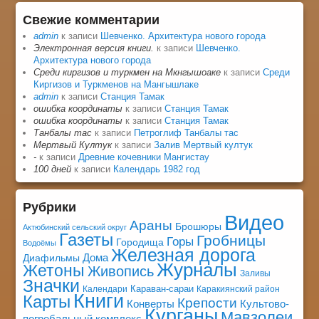
Свежие комментарии
admin
к записи
Шевченко. Архитектура нового города
Электронная версия книги.
к записи
Шевченко.
Архитектура нового города
Среди киргизов и туркмен на Мкнгышоаке
к записи
Среди
Киргизов и Туркменов на Мангышлаке
admin
к записи
Станция Тамак
ошибка координаты
к записи
Станция Тамак
ошибка координаты
к записи
Станция Тамак
Танбалы тас
к записи
Петроглиф Танбалы тас
Мертвый Култук
к записи
Залив Мертвый култук
-
к записи
Древние кочевники Мангистау
100 дней
к записи
Календарь 1982 год
Рубрики
Видео
Араны
Брошюры
Актюбинский сельский округ
Газеты
Гробницы
Горы
Городища
Водоёмы
Железная дорога
Дома
Диафильмы
Журналы
Жетоны
Живопись
Заливы
Значки
Караван-сараи
Календари
Каракиянский район
Книги
Карты
Крепости
Конверты
Культово-
Курганы
Мавзолеи
погребальный комплекс