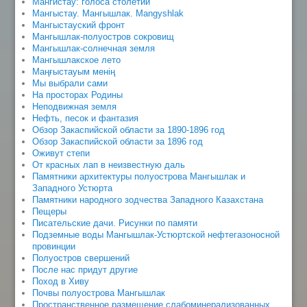
Мангистау: голоса столетий
Мангыстау. Мангышлак. Mangyshlak
Мангыстауский фронт
Мангышлак-полуостров сокровищ
Мангышлак-солнечная земля
Мангышлакское лето
Маңғыстауым менің
Мы выбрали сами
На просторах Родины
Неподвижная земля
Нефть, песок и фантазия
Обзор Закаспийской области за 1890-1896 год
Обзор Закаспийской области за 1896 год
Оживут степи
От красных лап в неизвестную даль
Памятники архитектуры полуострова Мангышлак и
Западного Устюрта
Памятники народного зодчества Западного Казахстана
Пещеры
Писательские дачи. Рисунки по памяти
Подземные воды Мангышлак-Устюртской нефтегазоносной
провинции
Полуостров свершений
После нас придут другие
Поход в Хиву
Почвы полуострова Мангышлак
Пространственное размещение слабоминерализованных