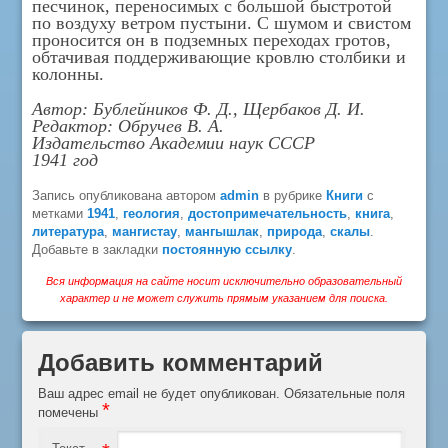
песчинок, переносимых с большой быстротой
по воздуху ветром пустыни. С шумом и свистом
проносится он в подземных переходах гротов,
обтачивая поддерживающие кровлю столбики и
колонны.
Автор: Бублейников Ф. Д., Щербаков Д. И.
Редактор: Обручев В. А.
Издательство Академии наук СССР
1941 год
Запись опубликована автором
admin
в рубрике
Книги
с
метками
1941
,
геология
,
достопримечательность
,
книга
,
литература
,
мангистау
,
мангышлак
,
природа
,
скалы
.
Добавьте в закладки
постоянную ссылку
.
Вся информация на сайте носит исключительно образовательный
характер и не может служить прямым указанием для поиска.
Добавить комментарий
Ваш адрес email не будет опубликован.
Обязательные поля
*
помечены