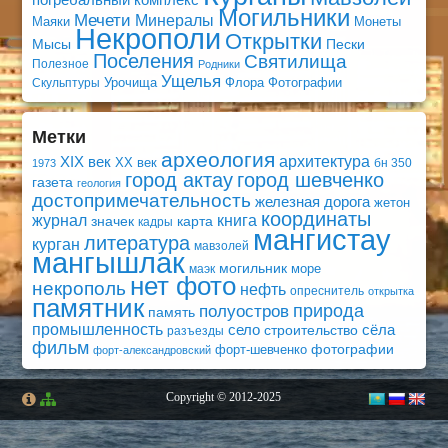
Могильники
Мечети
Минералы
Маяки
Монеты
Некрополи
Открытки
Мысы
Пески
Поселения
Святилища
Полезное
Родники
Ущелья
Урочища
Флора
Фотографии
Скульптуры
Метки
археология
архитектура
XIX век
XX век
бн 350
1973
город актау
город шевченко
газета
геология
достопримечательность
железная дорога
жетон
координаты
книга
журнал
значек
карта
кадры
мангистау
литература
курган
мавзолей
мангышлак
могильник
море
маэк
нет фото
некрополь
нефть
опреснитель
открытка
памятник
природа
полуостров
память
промышленность
село
сёла
строительство
разъезды
фильм
фотографии
форт-шевченко
форт-александровский
Copyright © 2012-2025