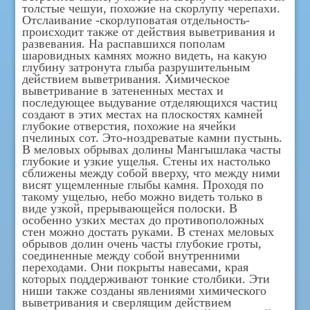
толстые чешуи, похожие на скорлупу черепахи.
Отслаивание -скорлуповатая отдельность-
происходит также от действия выветривания и
развевания. На распавшихся пополам
шаровидных камнях можно видеть, на какую
глубину затронута глыба разрушительным
действием выветривания. Химическое
выветривание в затененных местах и
последующее выдувание отделяющихся частиц
создают в этих местах на плоскостях камней
глубокие отверстия, похожие на ячейки
пчелиных сот. Это-ноздреватые камни пустынь.
В меловых обрывах долины Мангышлака часты
глубокие и узкие ущелья. Стены их настолько
сближены между собой вверху, что между ними
висят ущемленные глыбы камня. Проходя по
такому ущелью, небо можно видеть только в
виде узкой, прерывающейся полоски. В
особенно узких местах до противоположных
стен можно достать руками. В стенах меловых
обрывов долин очень часты глубокие гроты,
соединенные между собой внутренними
переходами. Они покрыты навесами, края
которых поддерживают тонкие столбики. Эти
ниши также созданы явлениями химического
выветривания и сверлящим действием