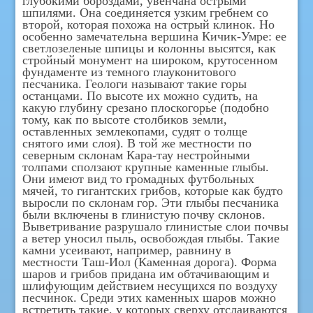
глубокими бороздами, увенчана острыми
шпилями. Она соединяется узким гребнем со
второй, которая похожа на острый клинок. Но
особенно замечательна вершина Кичик-Умре: ее
светлозеленые шпицы и колонны высятся, как
стройный монумент на широком, крутосенном
фундаменте из темного глауконитового
песчаника. Геологи называют такие горы
останцами. По высоте их можно судить, на
какую глубину срезано плоскогорье (подобно
тому, как пo высоте столбиков земли,
оставленных землекопами, судят о толще
снятого ими слоя). В той же местности по
северным склонам Кара-тау нестройными
толпами сползают крупные каменные глыбы.
Они имеют вид то громадных футбольных
мячей, то гигантских грибов, которые как будто
выросли по склонам гор. Эти глыбы песчаника
были включены в глинистую почву склонов.
Выветривание разрушало глинистые слои почвы
а ветер уносил пыль, освобождая глыбы. Такие
камни усеивают, например, равнину в
местности Таш-Иол (Каменная дорога). Форма
шаров и грибов придана им обтачивающим и
шлифующим действием несущихся по воздуху
песчинок. Среди этих каменных шаров можно
встретить такие, у которых сверху отслаиваются