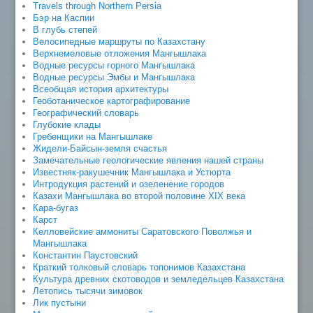
Travels through Northern Persia
Бэр на Каспии
В глубь степей
Велосипедные маршруты по Казахстану
Верхнемеловые отложения Мангышлака
Водные ресурсы горного Мангышлака
Водные ресурсы Эмбы и Мангышлака
Всеобщая история архитектуры
Геоботаническое картографирование
Географический словарь
Глубокие клады
Гребенщики на Мангышлаке
Жидели-Байсын-земля счастья
Замечательные геологические явления нашей страны
Известняк-ракушечник Мангышлака и Устюрта
Интродукция растений и озеленение городов
Казахи Мангышлака во второй половине XIX века
Кара-бугаз
Карст
Келловейские аммониты Саратовского Поволжья и
Мангышлака
Константин Паустовский
Краткий толковый словарь топонимов Казахстана
Культура древних скотоводов и земледельцев Казахстана
Летопись тысячи зимовок
Лик пустыни