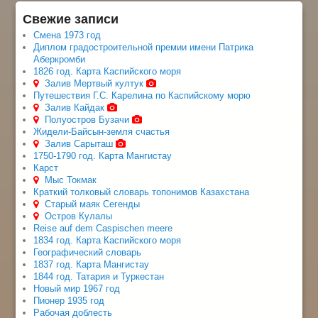
Свежие записи
Смена 1973 год
Диплом градостроительной премии имени Патрика
Аберкромби
1826 год. Карта Каспийского моря
Залив Мертвый култук
Путешествия Г.С. Карелина по Каспийскому морю
Залив Кайдак
Полуостров Бузачи
Жидели-Байсын-земля счастья
Залив Сарыташ
1750-1790 год. Карта Мангистау
Карст
Мыс Токмак
Краткий толковый словарь топонимов Казахстана
Старый маяк Сегенды
Остров Кулалы
Reise auf dem Caspischen meere
1834 год. Карта Каспийского моря
Географический словарь
1837 год. Карта Мангистау
1844 год. Татария и Туркестан
Новый мир 1967 год
Пионер 1935 год
Рабочая доблесть