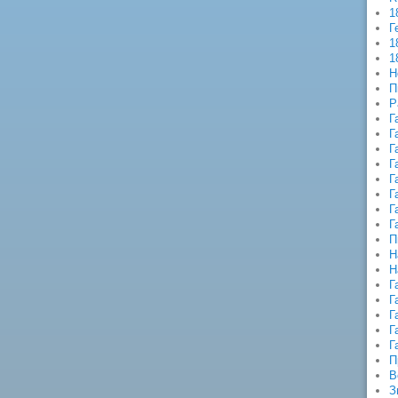
1
Г
1
1
Н
П
Р
Г
Г
Г
Г
Г
Г
Г
Г
П
Н
Н
Г
Г
Г
Г
Г
П
В
З