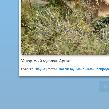
Устюртский муфлон, Аркал.
Рубрика:
Фауна
|
Метки:
мангистау
,
мангышлак
,
природ
За