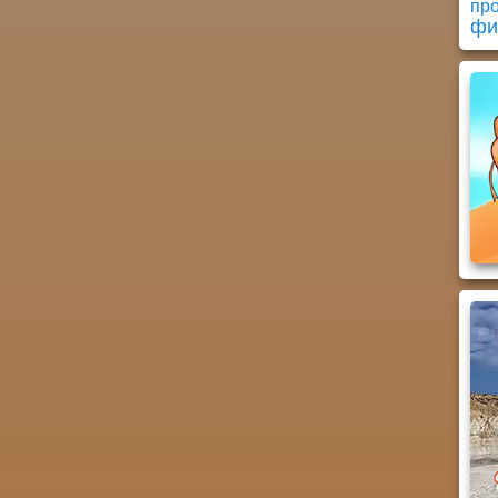
пр
фи