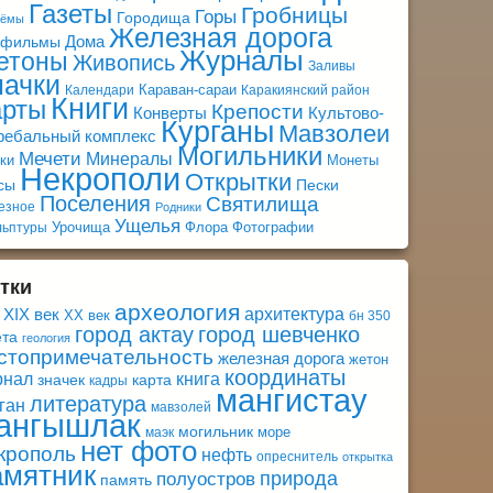
Газеты
Гробницы
Горы
Городища
оёмы
Железная дорога
Дома
афильмы
Журналы
етоны
Живопись
Заливы
начки
Караван-сараи
Календари
Каракиянский район
Книги
арты
Крепости
Конверты
Культово-
Курганы
Мавзолеи
ребальный комплекс
Могильники
Мечети
Минералы
ки
Монеты
Некрополи
Открытки
сы
Пески
Поселения
Святилища
езное
Родники
Ущелья
Урочища
Флора
Фотографии
льптуры
тки
археология
архитектура
XIX век
XX век
бн 350
город актау
город шевченко
ета
геология
стопримечательность
железная дорога
жетон
координаты
книга
рнал
значек
карта
кадры
мангистау
литература
ган
мавзолей
ангышлак
могильник
море
маэк
нет фото
крополь
нефть
опреснитель
открытка
амятник
природа
полуостров
память