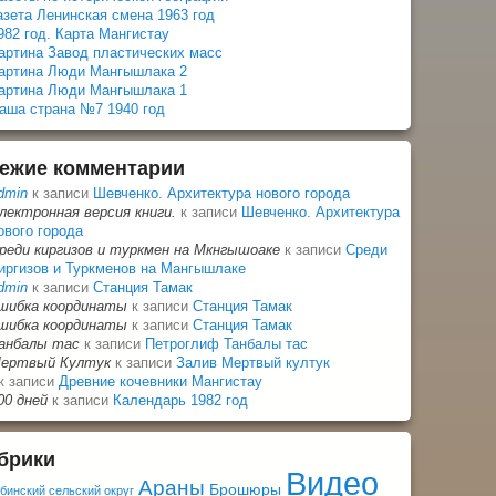
азета Ленинская смена 1963 год
982 год. Карта Мангистау
артина Завод пластических масс
артина Люди Мангышлака 2
артина Люди Мангышлака 1
аша страна №7 1940 год
ежие комментарии
dmin
к записи
Шевченко. Архитектура нового города
лектронная версия книги.
к записи
Шевченко. Архитектура
ового города
реди киргизов и туркмен на Мкнгышоаке
к записи
Среди
иргизов и Туркменов на Мангышлаке
dmin
к записи
Станция Тамак
шибка координаты
к записи
Станция Тамак
шибка координаты
к записи
Станция Тамак
анбалы тас
к записи
Петроглиф Танбалы тас
ертвый Култук
к записи
Залив Мертвый култук
к записи
Древние кочевники Мангистау
00 дней
к записи
Календарь 1982 год
брики
Видео
Араны
Брошюры
бинский сельский округ