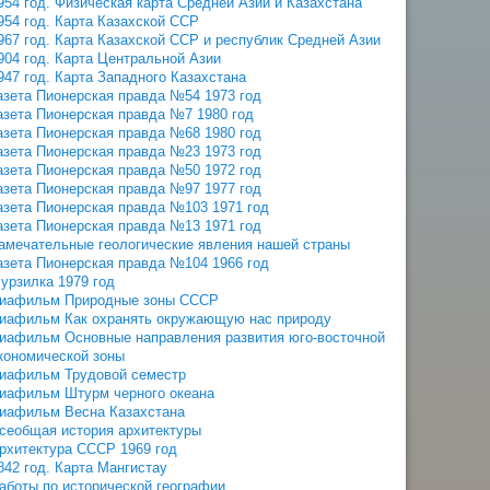
954 год. Физическая карта Средней Азии и Казахстана
954 год. Карта Казахской ССР
967 год. Карта Казахской ССР и республик Средней Азии
904 год. Карта Центральной Азии
947 год. Карта Западного Казахстана
азета Пионерская правда №54 1973 год
азета Пионерская правда №7 1980 год
азета Пионерская правда №68 1980 год
азета Пионерская правда №23 1973 год
азета Пионерская правда №50 1972 год
азета Пионерская правда №97 1977 год
азета Пионерская правда №103 1971 год
азета Пионерская правда №13 1971 год
амечательные геологические явления нашей страны
азета Пионерская правда №104 1966 год
урзилка 1979 год
иафильм Природные зоны СССР
иафильм Как охранять окружающую нас природу
иафильм Основные направления развития юго-восточной
кономической зоны
иафильм Трудовой семестр
иафильм Штурм черного океана
иафильм Весна Казахстана
сеобщая история архитектуры
рхитектура СССР 1969 год
842 год. Карта Мангистау
аботы по исторической географии