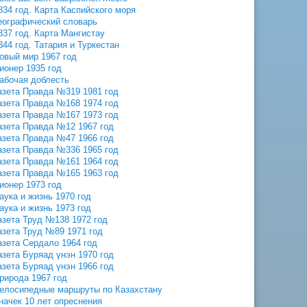
834 год. Карта Каспийского моря
еографический словарь
837 год. Карта Мангистау
844 год. Татария и Туркестан
овый мир 1967 год
ионер 1935 год
абочая доблесть
азета Правда №319 1981 год
азета Правда №168 1974 год
азета Правда №167 1973 год
азета Правда №12 1967 год
азета Правда №47 1966 год
азета Правда №336 1965 год
азета Правда №161 1964 год
азета Правда №165 1963 год
ионер 1973 год
аука и жизнь 1970 год
аука и жизнь 1973 год
азета Труд №138 1972 год
азета Труд №89 1971 год
азета Сердало 1964 год
азета Буряад үнэн 1970 год
азета Буряад үнэн 1966 год
рирода 1967 год
елосипедные маршруты по Казахстану
начек 10 лет опреснения