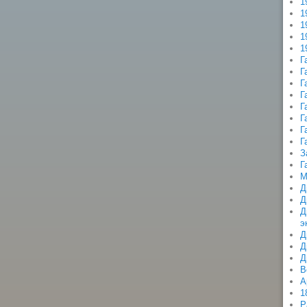
1
1
1
1
1
Г
Г
Г
Г
Г
Г
Г
Г
З
Г
М
Д
Д
Д
э
Д
Д
Д
В
А
1
Р