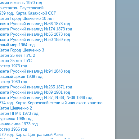
имия и жизнь 1970 год
онстантин Паустовский
939 год. Карта Казахской ССР
етон Город Шевченко 10 лет
азета Русский инвалид №66 1873 год
азета Русский инвалид №174 1873 год
азета Русский инвалид №55 1873 год
азета Русский инвалид №50 1859 год
овый мир 1964 год
етон Город Шевченко 3
етон 25 лет ПУС 2
етон 25 лет ПУС
остер 1973 год
азета Русский инвалид №94 1848 год
расный архив 1939 год
остер 1969 год
азета Русский инвалид №265 1871 год
азета Русский инвалид №89 1901 год
азета Русский инвалид №37, №38, №39 1848 год
874 год. Карта Киргизской степи и Хивинского ханства
етон Шевченко 2
етон ПГМК 1973 год
урзилка 1985 год
нание-сила 1973 год
остер 1966 год
879 год. Карта Центральной Азии