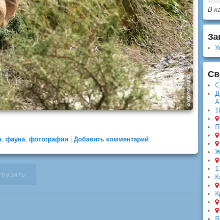
В к
За
У
Св
С
Д
А
1
П
а
,
фауна
,
фотографии
|
Добавить комментарий
Ж
1
грузить
К
К
R