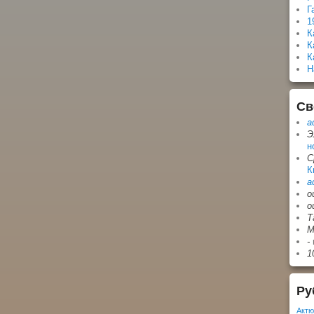
Г
1
К
К
К
Н
Св
a
Э
н
С
К
a
о
о
Т
М
-
1
Ру
Актю