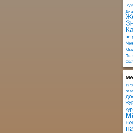
Вод
Ди
Ж
З
К
пог
Мая
Мы
Пол
Ску
Ме
1973
газ
до
жу
кур
м
не
п