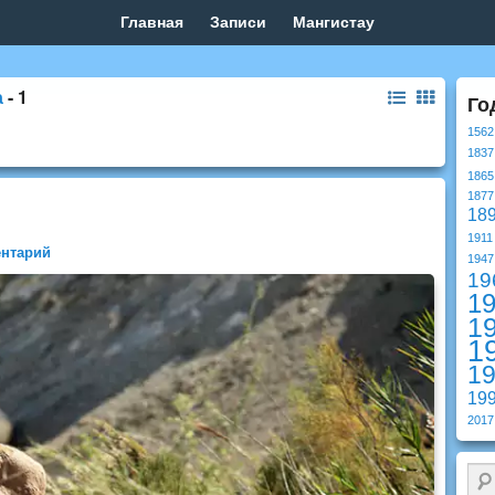
Главная
Записи
Мангистау
а
- 1
Го
1562
1837
1865
1877
18
1911
ентарий
1947
19
1
1
1
1
19
2017