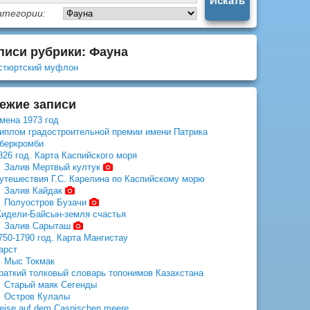
атегории:
писи рубрики: Фауна
стюртский муфлон
ежие записи
мена 1973 год
иплом градостроительной премии имени Патрика
беркромби
826 год. Карта Каспийского моря
Залив Мертвый култук
утешествия Г.С. Карелина по Каспийскому морю
Залив Кайдак
Полуостров Бузачи
идели-Байсын-земля счастья
Залив Сарыташ
750-1790 год. Карта Мангистау
арст
Мыс Токмак
раткий толковый словарь топонимов Казахстана
Старый маяк Сегенды
Остров Кулалы
eise auf dem Caspischen meere