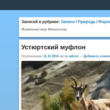
Верхнее
меню
Записей в рубрике:
Записи
/
Природа
/
Фаун
Животный мир Мангистау
Устюртский муфлон
Опубликовано
11.11.2014
автор
admin
—
Добавить комм