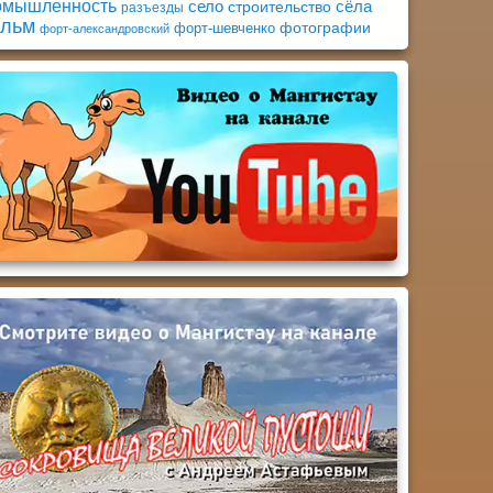
омышленность
село
сёла
строительство
разъезды
льм
фотографии
форт-шевченко
форт-александровский