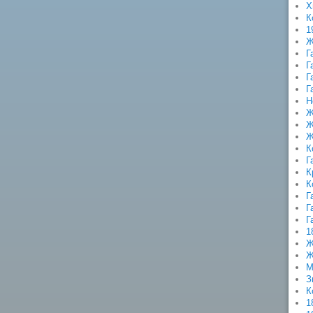
Х
К
1
Ж
Г
Г
Г
Г
Н
Ж
Ж
Ж
К
Г
К
К
Г
Г
Г
1
Ж
Ж
М
З
К
1