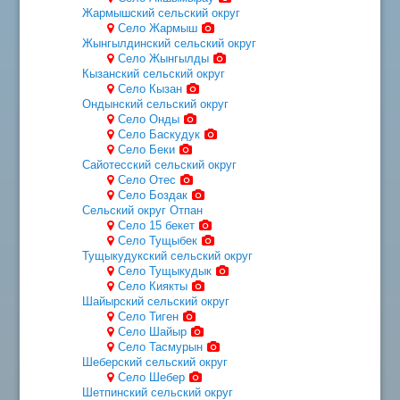
Жармышский сельский округ
Село Жармыш
Жынгылдинский сельский округ
Село Жынгылды
Кызанский сельский округ
Село Кызан
Ондынский сельский округ
Село Онды
Село Баскудук
Село Беки
Сайотесский сельский округ
Село Отес
Село Боздак
Сельский округ Отпан
Село 15 бекет
Село Тущыбек
Тущыкудукский сельский округ
Село Тущыкудык
Село Киякты
Шайырский сельский округ
Село Тиген
Село Шайыр
Село Тасмурын
Шеберский сельский округ
Село Шебер
Шетпинский сельский округ