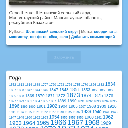
Село Шетпе, Шетпинский сельский округ,
Мангистауский район, Мангистауская область,
республика Казахстан.
Рубрика:
Шетпинский сельский округ
|
Метки:
координаты
,
мангистау
,
нет фото
,
сёла
,
село
|
Добавить комментарий
Загрузить
Года
1834
1562
1613
1614
1688
1707
1720
1723
1724
1735
1770
1826
1832
1851
1847
1848
1853
1837
1838
1842
1844
1846
1856
1858
1859
1873
1874
1875
1869
1870
1871
1872
1876
1865
1868
1889
1890
1877
1879
1881
1884
1885
1887
1891
1892
1893
1894
1895
1902
1896
1901
1904
1905
1908
1909
1910
1899
1900
1907
1939
1940
1911
1914
1915
1921
1922
1927
1930
1935
1936
1941
1946
1962
1954
1960
1947
1948
1950
1952
1953
1956
1957
1958
1961
1966
1967
1968
1965
1963
1964
1969