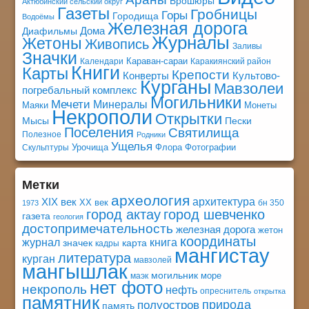
Брошюры
Актюбинский сельский округ
Газеты
Гробницы
Горы
Городища
Водоёмы
Железная дорога
Дома
Диафильмы
Журналы
Жетоны
Живопись
Заливы
Значки
Караван-сараи
Календари
Каракиянский район
Книги
Карты
Крепости
Конверты
Культово-
Курганы
Мавзолеи
погребальный комплекс
Могильники
Мечети
Минералы
Маяки
Монеты
Некрополи
Открытки
Мысы
Пески
Поселения
Святилища
Полезное
Родники
Ущелья
Урочища
Флора
Фотографии
Скульптуры
Метки
археология
архитектура
XIX век
XX век
бн 350
1973
город актау
город шевченко
газета
геология
достопримечательность
железная дорога
жетон
координаты
книга
журнал
значек
карта
кадры
мангистау
литература
курган
мавзолей
мангышлак
могильник
море
маэк
нет фото
некрополь
нефть
опреснитель
открытка
памятник
природа
полуостров
память