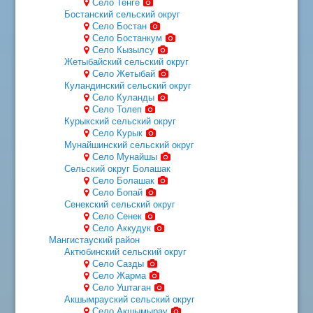
Село Тенге
Бостанский сельский округ
Село Бостан
Село Бостанкум
Село Кызылсу
Жетыбайский сельский округ
Село Жетыбай
Куландинский сельский округ
Село Куланды
Село Толеп
Курыкский сельский округ
Село Курык
Мунайшинский сельский округ
Село Мунайшы
Сельский округ Болашак
Село Болашак
Село Бопай
Сенекский сельский округ
Село Сенек
Село Аккудук
Мангистауский район
Актюбинский сельский округ
Село Сазды
Село Жарма
Село Уштаган
Акшымрауский сельский округ
Село Акшымырау