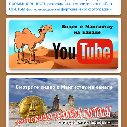
промышленность
село
сёла
строительство
разъезды
фильм
фотографии
форт-шевченко
форт-александровский