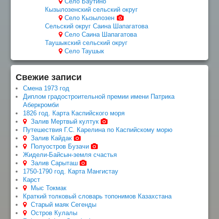
Село Баутино
Кызылозенский сельский округ
Село Кызылозен
Сельский округ Саина Шапагатова
Село Саина Шапагатова
Таушыкский сельский округ
Село Таушык
Свежие записи
Смена 1973 год
Диплом градостроительной премии имени Патрика
Аберкромби
1826 год. Карта Каспийского моря
Залив Мертвый култук
Путешествия Г.С. Карелина по Каспийскому морю
Залив Кайдак
Полуостров Бузачи
Жидели-Байсын-земля счастья
Залив Сарыташ
1750-1790 год. Карта Мангистау
Карст
Мыс Токмак
Краткий толковый словарь топонимов Казахстана
Старый маяк Сегенды
Остров Кулалы