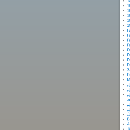
1
1
1
1
1
1
Г
Г
Г
Г
Г
Г
Г
Г
З
Г
М
Д
Д
Д
э
Д
Д
Д
В
А
1