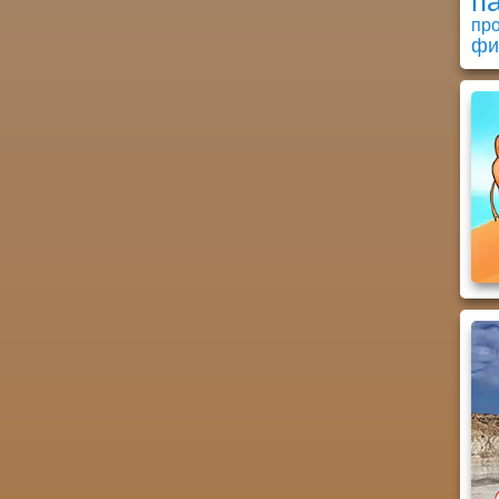
п
пр
фи