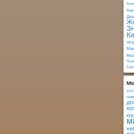
Актю
Вод
Ди
Ж
З
К
пог
Мая
Мы
Пол
Ску
Ме
1973
газ
до
жу
кур
м
не