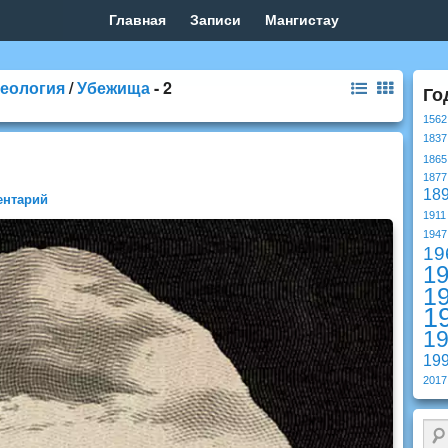
Главная
Записи
Мангистау
еология
/
Убежища
- 2
Го
1562
1837
1865
1877
18
ентарий
1911
1947
19
1
1
1
1
19
2017