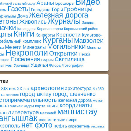
Видео
Араны
Брошюры
бинский сельский округ
Газеты
Гробницы
Горы
Городища
оёмы
Железная дорога
Дома
афильмы
Журналы
етоны
Живопись
Заливы
начки
Караван-сараи
Календари
Каракиянский район
Книги
арты
Крепости
Конверты
Культово-
Курганы
Мавзолеи
ребальный комплекс
Могильники
Мечети
Минералы
ки
Монеты
Некрополи
Открытки
сы
Пески
Поселения
Святилища
езное
Родники
Ущелья
Урочища
Флора
Фотографии
льптуры
тки
археология
архитектура
XIX век
XX век
бн 350
город актау
город шевченко
ета
геология
стопримечательность
железная дорога
жетон
координаты
книга
рнал
значек
карта
кадры
мангистау
литература
ган
мавзолей
ангышлак
могильник
море
маэк
нет фото
крополь
нефть
опреснитель
открытка