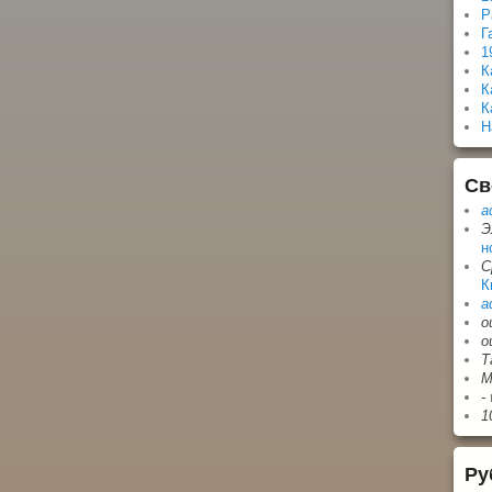
Р
Г
1
К
К
К
Н
Св
a
Э
н
С
К
a
о
о
Т
М
-
1
Ру