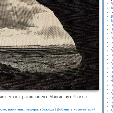
R
1
Г
1
1
Н
П
Р
Г
Г
Г
Г
Г
Г
Г
Г
П
Н
Н
Г
Г
Г
 века н.э. расположен в Мангистау в 6 км на
Г
Г
П
фото
,
памятник
,
пещера
,
убежище
|
Добавить комментарий
В