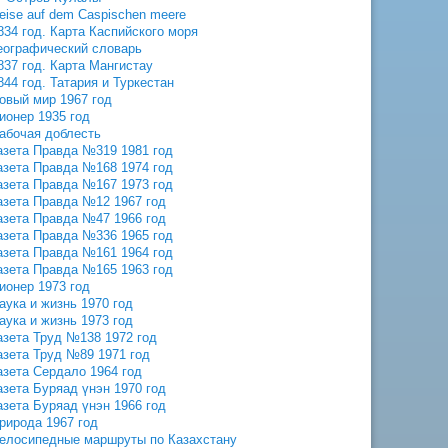
eise auf dem Caspischen meere
834 год. Карта Каспийского моря
еографический словарь
837 год. Карта Мангистау
844 год. Татария и Туркестан
овый мир 1967 год
ионер 1935 год
абочая доблесть
азета Правда №319 1981 год
азета Правда №168 1974 год
азета Правда №167 1973 год
азета Правда №12 1967 год
азета Правда №47 1966 год
азета Правда №336 1965 год
азета Правда №161 1964 год
азета Правда №165 1963 год
ионер 1973 год
аука и жизнь 1970 год
аука и жизнь 1973 год
азета Труд №138 1972 год
азета Труд №89 1971 год
азета Сердало 1964 год
азета Буряад үнэн 1970 год
азета Буряад үнэн 1966 год
рирода 1967 год
елосипедные маршруты по Казахстану