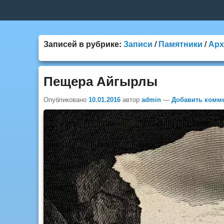
Верхнее
меню
Записей в рубрике:
Записи
/
Памятники
/
Арх
Пещера Айгырлы
Опубликовано
10.01.2016
автор
admin
—
Добавить комм