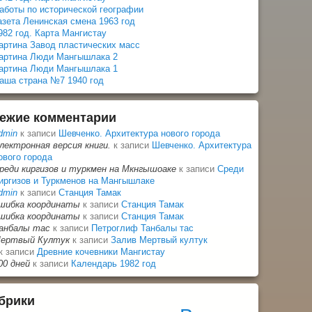
аботы по исторической географии
азета Ленинская смена 1963 год
982 год. Карта Мангистау
артина Завод пластических масс
артина Люди Мангышлака 2
артина Люди Мангышлака 1
аша страна №7 1940 год
ежие комментарии
dmin
к записи
Шевченко. Архитектура нового города
лектронная версия книги.
к записи
Шевченко. Архитектура
ового города
реди киргизов и туркмен на Мкнгышоаке
к записи
Среди
иргизов и Туркменов на Мангышлаке
dmin
к записи
Станция Тамак
шибка координаты
к записи
Станция Тамак
шибка координаты
к записи
Станция Тамак
анбалы тас
к записи
Петроглиф Танбалы тас
ертвый Култук
к записи
Залив Мертвый култук
к записи
Древние кочевники Мангистау
00 дней
к записи
Календарь 1982 год
брики