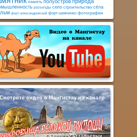
амятник
природа
полуостров
память
омышленность
село
сёла
строительство
разъезды
льм
фотографии
форт-шевченко
форт-александровский