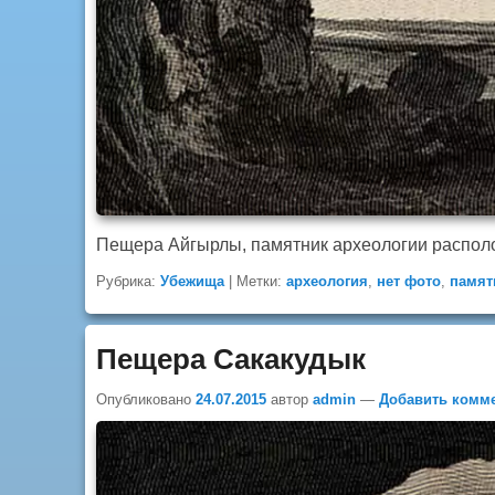
Пещера Айгырлы, памятник археологии располож
Рубрика:
Убежища
|
Метки:
археология
,
нет фото
,
памят
Пещера Сакакудык
Опубликовано
24.07.2015
автор
admin
—
Добавить комм