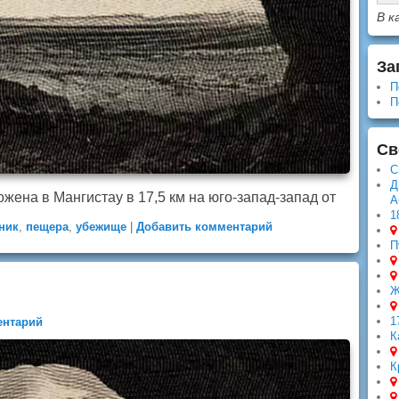
В к
За
П
П
Св
С
Д
ена в Мангистау в 17,5 км на юго-запад-запад от
А
1
ник
,
пещера
,
убежище
|
Добавить комментарий
П
Ж
1
ентарий
К
К