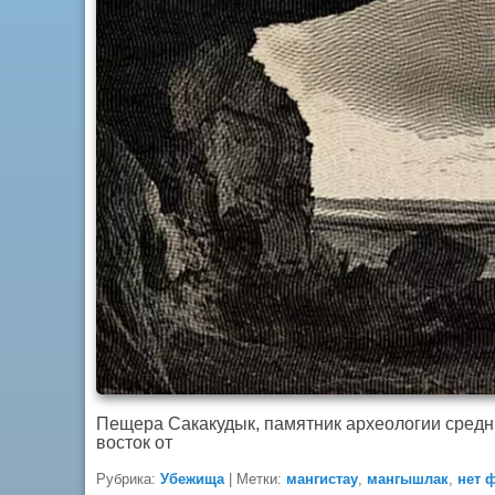
Пещера Сакакудык, памятник археологии средние
восток от
Рубрика:
Убежища
|
Метки:
мангистау
,
мангышлак
,
нет 