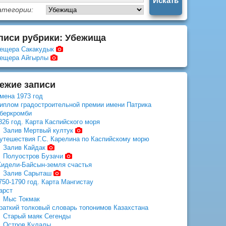
атегории:
писи рубрики: Убежища
ещера Сакакудык
ещера Айгырлы
ежие записи
мена 1973 год
иплом градостроительной премии имени Патрика
беркромби
826 год. Карта Каспийского моря
Залив Мертвый култук
утешествия Г.С. Карелина по Каспийскому морю
Залив Кайдак
Полуостров Бузачи
идели-Байсын-земля счастья
Залив Сарыташ
750-1790 год. Карта Мангистау
арст
Мыс Токмак
раткий толковый словарь топонимов Казахстана
Старый маяк Сегенды
Остров Кулалы