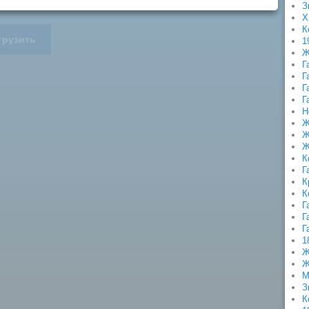
З
Х
К
грузить
1
Ж
Г
Г
Г
Г
Н
Ж
Ж
Ж
К
Г
К
К
Г
Г
Г
1
Ж
Ж
М
З
К