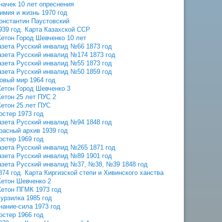
начек 10 лет опреснения
имия и жизнь 1970 год
онстантин Паустовский
939 год. Карта Казахской ССР
етон Город Шевченко 10 лет
азета Русский инвалид №66 1873 год
азета Русский инвалид №174 1873 год
азета Русский инвалид №55 1873 год
азета Русский инвалид №50 1859 год
овый мир 1964 год
етон Город Шевченко 3
етон 25 лет ПУС 2
етон 25 лет ПУС
остер 1973 год
азета Русский инвалид №94 1848 год
расный архив 1939 год
остер 1969 год
азета Русский инвалид №265 1871 год
азета Русский инвалид №89 1901 год
азета Русский инвалид №37, №38, №39 1848 год
874 год. Карта Киргизской степи и Хивинского ханства
етон Шевченко 2
етон ПГМК 1973 год
урзилка 1985 год
нание-сила 1973 год
остер 1966 год