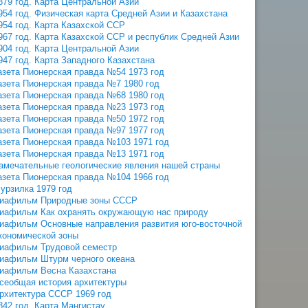
879 год. Карта Центральной Азии
954 год. Физическая карта Средней Азии и Казахстана
954 год. Карта Казахской ССР
967 год. Карта Казахской ССР и республик Средней Азии
904 год. Карта Центральной Азии
947 год. Карта Западного Казахстана
азета Пионерская правда №54 1973 год
азета Пионерская правда №7 1980 год
азета Пионерская правда №68 1980 год
азета Пионерская правда №23 1973 год
азета Пионерская правда №50 1972 год
азета Пионерская правда №97 1977 год
азета Пионерская правда №103 1971 год
азета Пионерская правда №13 1971 год
амечательные геологические явления нашей страны
азета Пионерская правда №104 1966 год
урзилка 1979 год
иафильм Природные зоны СССР
иафильм Как охранять окружающую нас природу
иафильм Основные направления развития юго-восточной
кономической зоны
иафильм Трудовой семестр
иафильм Штурм черного океана
иафильм Весна Казахстана
сеобщая история архитектуры
рхитектура СССР 1969 год
842 год. Карта Мангистау