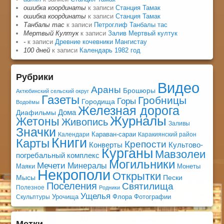
ошибка координаты
к записи
Станция Тамак
ошибка координаты
к записи
Станция Тамак
Танбалы тас
к записи
Петроглиф Танбалы тас
Мертвый Култук
к записи
Залив Мертвый култук
-
к записи
Древние кочевники Мангистау
100 дней
к записи
Календарь 1982 год
Рубрики
Видео
Араны
Брошюры
Актюбинский сельский округ
Газеты
Гробницы
Горы
Городища
Водоёмы
Железная дорога
Дома
Диафильмы
Журналы
Жетоны
Живопись
Заливы
Значки
Караван-сараи
Календари
Каракиянский район
Книги
Карты
Крепости
Конверты
Культово-
Курганы
Мавзолеи
погребальный комплекс
Могильники
Мечети
Минералы
Маяки
Монеты
Некрополи
Открытки
Мысы
Пески
Поселения
Святилища
Полезное
Родники
Ущелья
Урочища
Флора
Фотографии
Скульптуры
Метки