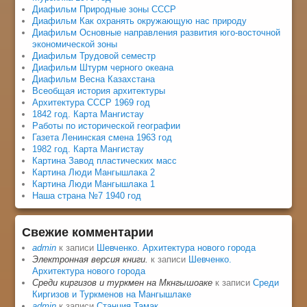
Диафильм Природные зоны СССР
Диафильм Как охранять окружающую нас природу
Диафильм Основные направления развития юго-восточной
экономической зоны
Диафильм Трудовой семестр
Диафильм Штурм черного океана
Диафильм Весна Казахстана
Всеобщая история архитектуры
Архитектура СССР 1969 год
1842 год. Карта Мангистау
Работы по исторической географии
Газета Ленинская смена 1963 год
1982 год. Карта Мангистау
Картина Завод пластических масс
Картина Люди Мангышлака 2
Картина Люди Мангышлака 1
Наша страна №7 1940 год
Свежие комментарии
admin
к записи
Шевченко. Архитектура нового города
Электронная версия книги.
к записи
Шевченко.
Архитектура нового города
Среди киргизов и туркмен на Мкнгышоаке
к записи
Среди
Киргизов и Туркменов на Мангышлаке
admin
к записи
Станция Тамак