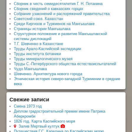
Сборник в честь семидесятилетия Г. Н. Потанина
Сборник сведений о кавказских горцах
Собрание узаконений и распоряжений правительства
Советский союз. Казахстан
Среди Киргизов и Туркменов на Мангышлаке
Страницы истории Мангышлака
Структурное положение и развитие Мангышлакской
системы дислокаций
Т.Г. Шевченко в Казахстане
Труды Арало-Каспийской экспедиции
Труды института ботаники
Труды минералогического музея
Труды С.-Петербурского общества естествоиспытателей
Чудо Мангышлака
Шевченко. Архитектура нового города
Этническая история северо-западной Туркмении в средние
века
Свежие записи
Смена 1973 год
Диплом градостроительной премии имени Патрика
Аберкромби
1826 год. Карта Каспийского моря
Залив Мертвый култук
Путешествия Г.С. Карелина по Каспийскому морю