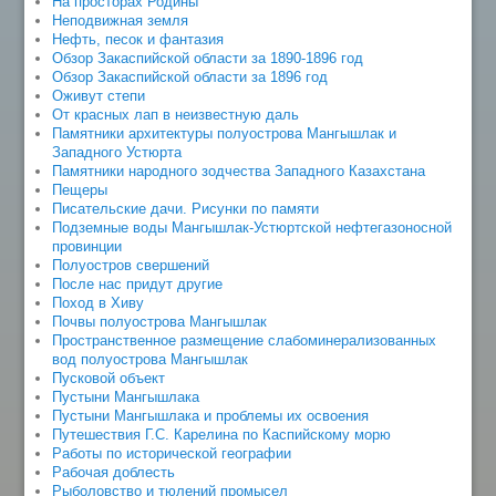
На просторах Родины
Неподвижная земля
Нефть, песок и фантазия
Обзор Закаспийской области за 1890-1896 год
Обзор Закаспийской области за 1896 год
Оживут степи
От красных лап в неизвестную даль
Памятники архитектуры полуострова Мангышлак и
Западного Устюрта
Памятники народного зодчества Западного Казахстана
Пещеры
Писательские дачи. Рисунки по памяти
Подземные воды Мангышлак-Устюртской нефтегазоносной
провинции
Полуостров свершений
После нас придут другие
Поход в Хиву
Почвы полуострова Мангышлак
Пространственное размещение слабоминерализованных
вод полуострова Мангышлак
Пусковой объект
Пустыни Мангышлака
Пустыни Мангышлака и проблемы их освоения
Путешествия Г.С. Карелина по Каспийскому морю
Работы по исторической географии
Рабочая доблесть
Рыболовство и тюлений промысел