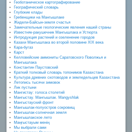
Геоботаническое картографирование
Географический словарь
Глубокие клады
Гребенщики на Мангышлаке
Жидели-Байсын-земля счастья
Замечательные геологические явления нашей страны
Известняк-ракушечник Мангышлака и Устюрта
Интродукция растений и озеленение городов
Казахи Мангышлака во второй половине XIX века
Кара-бугаз
Карст
Келловейские аммониты Саратовского Поволжья и
Мангышлака
Константин Паустовский
Краткий толковый словарь топонимов Казахстана
Культура древних скотоводов и земледельцев Казахстана
Летопись тысячи зимовок
Лик пустыни
Мангистау: голоса столетий
Мангыстау. Мангышлак. Mangyshlak
Мангыстауский фронт
Мангышлак-полуостров сокровищ
Мангышлак-солнечная земля
Мангышлакское лето
Маңғыстауым менің
Мы выбрали сами