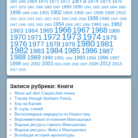
1873
1874
1875
1869
1870
1871
1872
1876
1865
1868
1889
1890
1877
1879
1881
1884
1885
1887
1891
1892
1893
1894
1895
1902
1896
1901
1904
1905
1908
1909
1910
1899
1900
1907
1939
1940
1911
1914
1915
1921
1922
1927
1930
1935
1936
1941
1946
1962
1954
1960
1947
1948
1950
1952
1953
1956
1957
1958
1961
1966
1967
1968
1965
1963
1964
1969
1973
1974
1972
1970
1971
1975
1980
1976
1981
1977
1978
1979
1982
1984
1985
1986
1983
1987
1988
1989
1993
1990
1996
1991
1994
1997
1992
1998
2003
2012
2002
2009
2013
2001
2004
2005
2006
2007
2017
2018
Записи рубрики: Книги
Reise auf dem Caspischen meere
Travels through Northern Persia
Бэр на Каспии
В глубь степей
Велосипедные маршруты по Казахстану
Верхнемеловые отложения Мангышлака
Водные ресурсы горного Мангышлака
Водные ресурсы Эмбы и Мангышлака
Всеобщая история архитектуры