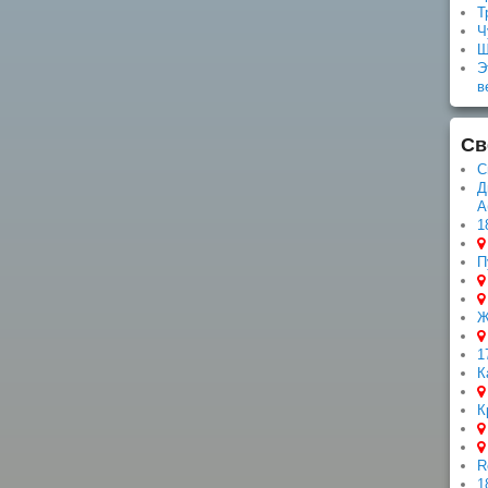
Т
Ч
Ш
Э
в
Св
С
Д
А
1
П
Ж
1
К
К
R
1