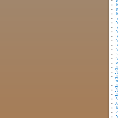
1
1
1
1
Г
Г
Г
Г
Г
Г
Г
Г
З
Г
М
Д
Д
Д
э
Д
Д
Д
В
А
1
Р
Г