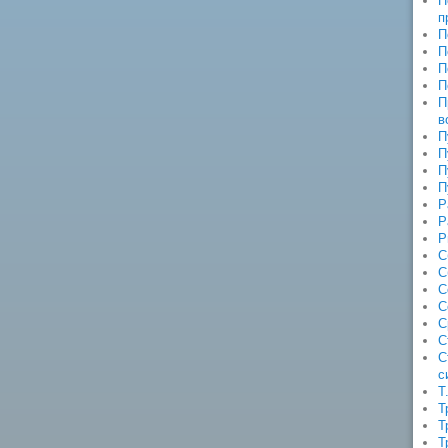
П
п
П
П
П
П
П
в
П
П
П
П
Р
Р
Р
С
С
С
С
С
С
С
с
Т
Т
Т
Т