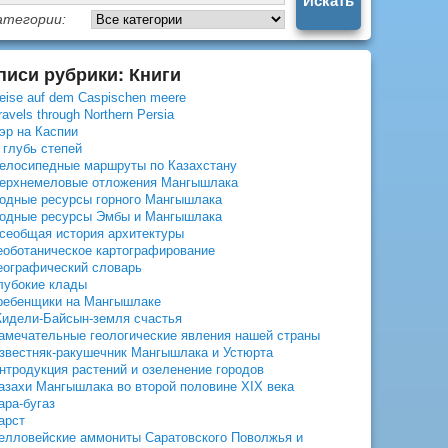
атегории:
писи рубрики: Книги
eise auf dem Caspischen meere
ravels through Northern Persia
эр на Каспии
 глубь степей
елосипедные маршруты по Казахстану
ерхнемеловые отложения Мангышлака
одные ресурсы горного Мангышлака
одные ресурсы Эмбы и Мангышлака
сеобщая история архитектуры
еоботаническое картографирование
еографический словарь
лубокие клады
ребенщики на Мангышлаке
идели-Байсын-земля счастья
амечательные геологические явления нашей страны
звестняк-ракушечник Мангышлака и Устюрта
нтродукция растений и озеленение городов
азахи Мангышлака во второй половине XIX века
ара-бугаз
арст
елловейские аммониты Саратовского Поволжья и