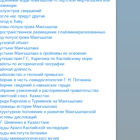
одземные воды Мангышлак-Устюртской нефтегазоносной
ровинции
олуостров свершений
осле нас придут другие
оход в Хиву
очвы полуострова Мангышлак
ространственное размещение слабоминерализованных
од полуострова Мангышлак
усковой объект
устыни Мангышлака
устыни Мангышлака и проблемы их освоения
утешествия Г.С. Карелина по Каспийскому морю
аботы по исторической географии
абочая доблесть
ыболовство и тюлений промысел
борник в честь семидесятилетия Г. Н. Потанина
борник сведений о кавказских горцах
обрание узаконений и распоряжений правительства
оветский союз. Казахстан
реди Киргизов и Туркменов на Мангышлаке
траницы истории Мангышлака
труктурное положение и развитие Мангышлакской
истемы дислокаций
.Г. Шевченко в Казахстане
руды Арало-Каспийской экспедиции
руды института ботаники
руды минералогического музея