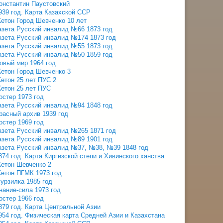
онстантин Паустовский
939 год. Карта Казахской ССР
етон Город Шевченко 10 лет
азета Русский инвалид №66 1873 год
азета Русский инвалид №174 1873 год
азета Русский инвалид №55 1873 год
азета Русский инвалид №50 1859 год
овый мир 1964 год
етон Город Шевченко 3
етон 25 лет ПУС 2
етон 25 лет ПУС
остер 1973 год
азета Русский инвалид №94 1848 год
расный архив 1939 год
остер 1969 год
азета Русский инвалид №265 1871 год
азета Русский инвалид №89 1901 год
азета Русский инвалид №37, №38, №39 1848 год
874 год. Карта Киргизской степи и Хивинского ханства
етон Шевченко 2
етон ПГМК 1973 год
урзилка 1985 год
нание-сила 1973 год
остер 1966 год
879 год. Карта Центральной Азии
954 год. Физическая карта Средней Азии и Казахстана