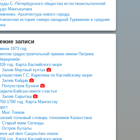
руды С.-Петербурского общества естествоиспытателей
удо Мангышлака
евченко. Архитектура нового города
тническая история северо-западной Туркмении в средние
ека
ежие записи
мена 1973 год
иплом градостроительной премии имени Патрика
беркромби
826 год. Карта Каспийского моря
Залив Мертвый култук
утешествия Г.С. Карелина по Каспийскому морю
Залив Кайдак
Полуостров Бузачи
идели-Байсын-земля счастья
Залив Сарыташ
750-1790 год. Карта Мангистау
арст
Мыс Токмак
раткий толковый словарь топонимов Казахстана
Старый маяк Сегенды
Остров Кулалы
eise auf dem Caspischen meere
834 год. Карта Каспийского моря