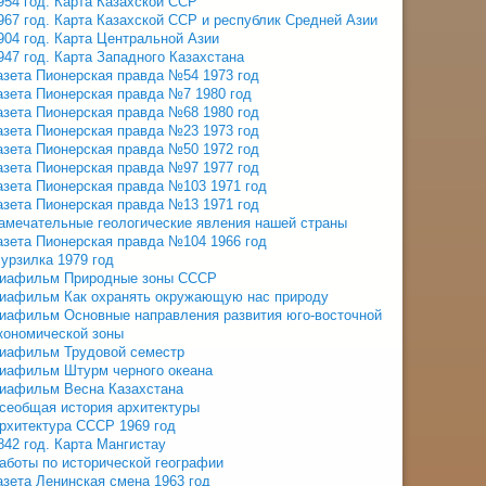
954 год. Карта Казахской ССР
967 год. Карта Казахской ССР и республик Средней Азии
904 год. Карта Центральной Азии
947 год. Карта Западного Казахстана
азета Пионерская правда №54 1973 год
азета Пионерская правда №7 1980 год
азета Пионерская правда №68 1980 год
азета Пионерская правда №23 1973 год
азета Пионерская правда №50 1972 год
азета Пионерская правда №97 1977 год
азета Пионерская правда №103 1971 год
азета Пионерская правда №13 1971 год
амечательные геологические явления нашей страны
азета Пионерская правда №104 1966 год
урзилка 1979 год
иафильм Природные зоны СССР
иафильм Как охранять окружающую нас природу
иафильм Основные направления развития юго-восточной
кономической зоны
иафильм Трудовой семестр
иафильм Штурм черного океана
иафильм Весна Казахстана
сеобщая история архитектуры
рхитектура СССР 1969 год
842 год. Карта Мангистау
аботы по исторической географии
азета Ленинская смена 1963 год