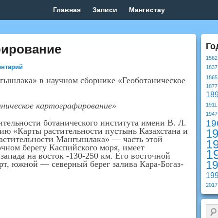
Главная
Записи
Мангистау
фирование
Го
1562
ентарий
1837
1865
гышлака» в научном сборнике «Геоботаническое
1877
18
ническое картографирование»
1911
1947
ительности ботанического института имени В. Л.
19
ию «Карты растительности пустынь Казахстана и
1
растительности Мангышлака» — часть этой
1
чном берегу Каспийского моря, имеет
1
 запада на восток -130-250 км. Его восточной
1
рт, южной — северный берег залива Кара-Богаз-
19
2017