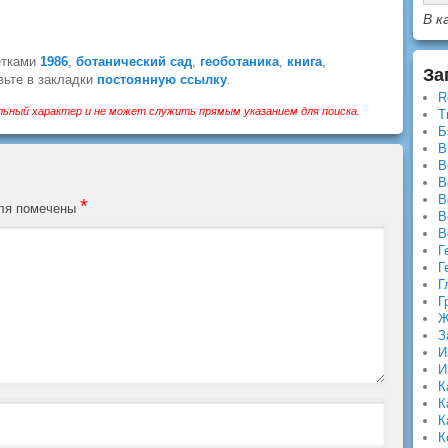
В к
етками
1986
,
ботанический сад
,
геоботаника
,
книга
,
За
вьте в закладки
постоянную ссылку
.
R
ьный характер и не может служить прямым указанием для поиска.
T
Б
В
В
В
В
*
оля помечены
В
В
Г
Г
Г
Г
Ж
З
И
И
К
К
К
К