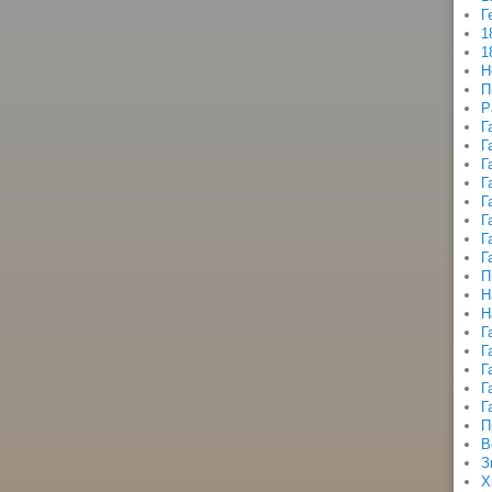
Г
1
1
Н
П
Р
Г
Г
Г
Г
Г
Г
Г
Г
П
Н
Н
Г
Г
Г
Г
Г
П
В
З
Х