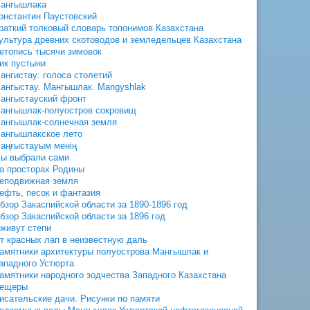
ангышлака
онстантин Паустовский
раткий толковый словарь топонимов Казахстана
ультура древних скотоводов и земледельцев Казахстана
етопись тысячи зимовок
ик пустыни
ангистау: голоса столетий
ангыстау. Мангышлак. Mangyshlak
ангыстауский фронт
ангышлак-полуостров сокровищ
ангышлак-солнечная земля
ангышлакское лето
аңғыстауым менің
ы выбрали сами
а просторах Родины
еподвижная земля
ефть, песок и фантазия
бзор Закаспийской области за 1890-1896 год
бзор Закаспийской области за 1896 год
живут степи
т красных лап в неизвестную даль
амятники архитектуры полуострова Мангышлак и
ападного Устюрта
амятники народного зодчества Западного Казахстана
ещеры
исательские дачи. Рисунки по памяти