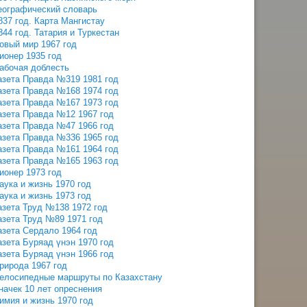
еографический словарь
837 год. Карта Мангистау
844 год. Татария и Туркестан
овый мир 1967 год
ионер 1935 год
абочая доблесть
азета Правда №319 1981 год
азета Правда №168 1974 год
азета Правда №167 1973 год
азета Правда №12 1967 год
азета Правда №47 1966 год
азета Правда №336 1965 год
азета Правда №161 1964 год
азета Правда №165 1963 год
ионер 1973 год
аука и жизнь 1970 год
аука и жизнь 1973 год
азета Труд №138 1972 год
азета Труд №89 1971 год
азета Сердало 1964 год
азета Буряад үнэн 1970 год
азета Буряад үнэн 1966 год
рирода 1967 год
елосипедные маршруты по Казахстану
начек 10 лет опреснения
имия и жизнь 1970 год