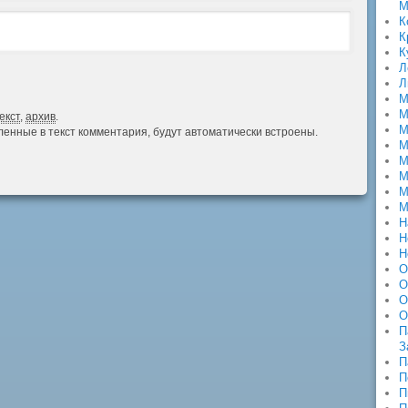
М
К
К
К
Л
Л
М
М
екст
,
архив
.
М
авленные в текст комментария, будут автоматически встроены.
М
М
М
М
М
Н
Н
Н
О
О
О
О
П
З
П
П
П