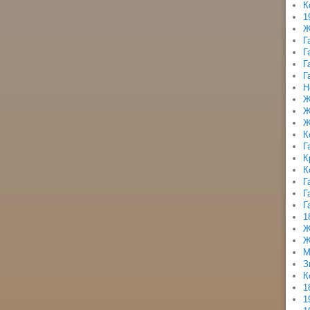
К
1
Ж
Г
Г
Г
Г
Н
Ж
Ж
Ж
К
Г
К
К
Г
Г
Г
1
Ж
Ж
М
З
К
1
1