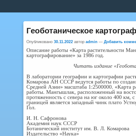
Верхнее
меню
Геоботаническое картогра
Опубликовано
30.11.2022
автор
admin
—
Добавить комм
Описание работы «Карта растительности Ман
картографирование» за 1986 год.
Читать издание «Геобота
В лаборатории географии и картографии раст
Комарова АН СССР ведутся работы по создан
Средней Азии» масштаба 1:2500000. «Карта 
работы. Мангышлак, расположенный на восто
протяженность с севера на юг около 400 км, с
границей является западный чинк плато Устю
Гол.
И. Н. Сафронова
Академия наук СССР
Ботанический институт им. В. Л. Комарова
Издательство «Наука»