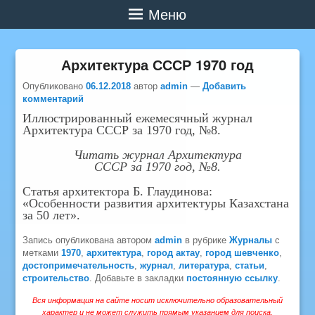
Меню
Архитектура СССР 1970 год
Опубликовано
06.12.2018
автор
admin
—
Добавить
комментарий
Иллюстрированный ежемесячный журнал
Архитектура СССР за 1970 год, №8.
Читать журнал Архитектура
СССР за 1970 год, №8.
Статья архитектора Б. Глаудинова:
«Особенности развития архитектуры Казахстана
за 50 лет».
Запись опубликована автором
admin
в рубрике
Журналы
с
метками
1970
,
архитектура
,
город актау
,
город шевченко
,
достопримечательность
,
журнал
,
литература
,
статьи
,
строительство
. Добавьте в закладки
постоянную ссылку
.
Вся информация на сайте носит исключительно образовательный
характер и не может служить прямым указанием для поиска.