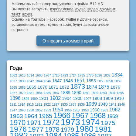
Максимальный размер загружаемого файла: 512 МБ.
Вы можете загрузить:
изображение
,
аудио
,
видео
,
документ
,
текст
,
архив
.
Ссылки на YouTube, Facebook, Twitter и другие сервисы,
вставленные в текст комментария, будут автоматически
встроены.
Года
1834
1562
1613
1614
1688
1707
1720
1723
1724
1735
1770
1826
1832
1851
1847
1848
1853
1837
1838
1842
1844
1846
1856
1858
1859
1873
1874
1875
1869
1870
1871
1872
1876
1865
1868
1889
1890
1877
1879
1881
1884
1885
1887
1891
1892
1893
1894
1895
1902
1896
1901
1904
1905
1908
1909
1910
1899
1900
1907
1939
1940
1911
1914
1915
1921
1922
1927
1930
1935
1936
1941
1946
1962
1954
1960
1947
1948
1950
1952
1953
1956
1957
1958
1961
1966
1967
1968
1965
1963
1964
1969
1973
1974
1972
1970
1971
1975
1980
1976
1981
1977
1978
1979
1982
1984
1985
1986