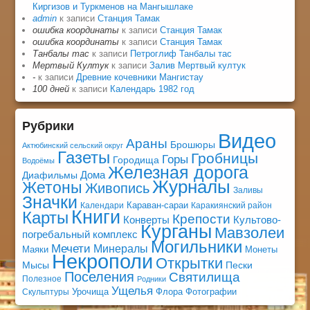
Киргизов и Туркменов на Мангышлаке
admin
к записи
Станция Тамак
ошибка координаты
к записи
Станция Тамак
ошибка координаты
к записи
Станция Тамак
Танбалы тас
к записи
Петроглиф Танбалы тас
Мертвый Култук
к записи
Залив Мертвый култук
-
к записи
Древние кочевники Мангистау
100 дней
к записи
Календарь 1982 год
Рубрики
Видео
Араны
Брошюры
Актюбинский сельский округ
Газеты
Гробницы
Горы
Городища
Водоёмы
Железная дорога
Дома
Диафильмы
Журналы
Жетоны
Живопись
Заливы
Значки
Караван-сараи
Календари
Каракиянский район
Книги
Карты
Крепости
Конверты
Культово-
Курганы
Мавзолеи
погребальный комплекс
Могильники
Мечети
Минералы
Маяки
Монеты
Некрополи
Открытки
Мысы
Пески
Поселения
Святилища
Полезное
Родники
Ущелья
Урочища
Флора
Фотографии
Скульптуры