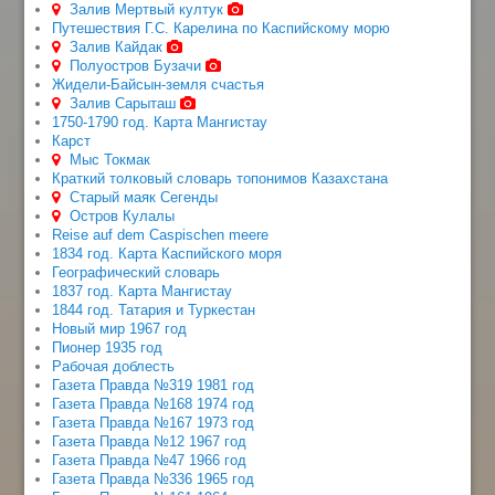
Залив Мертвый култук
Путешествия Г.С. Карелина по Каспийскому морю
Залив Кайдак
Полуостров Бузачи
Жидели-Байсын-земля счастья
Залив Сарыташ
1750-1790 год. Карта Мангистау
Карст
Мыс Токмак
Краткий толковый словарь топонимов Казахстана
Старый маяк Сегенды
Остров Кулалы
Reise auf dem Caspischen meere
1834 год. Карта Каспийского моря
Географический словарь
1837 год. Карта Мангистау
1844 год. Татария и Туркестан
Новый мир 1967 год
Пионер 1935 год
Рабочая доблесть
Газета Правда №319 1981 год
Газета Правда №168 1974 год
Газета Правда №167 1973 год
Газета Правда №12 1967 год
Газета Правда №47 1966 год
Газета Правда №336 1965 год