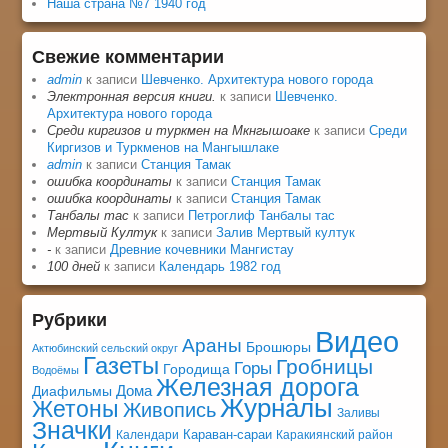
Наша страна №7 1940 год
Свежие комментарии
admin
к записи
Шевченко. Архитектура нового города
Электронная версия книги.
к записи
Шевченко.
Архитектура нового города
Среди киргизов и туркмен на Мкнгышоаке
к записи
Среди
Киргизов и Туркменов на Мангышлаке
admin
к записи
Станция Тамак
ошибка координаты
к записи
Станция Тамак
ошибка координаты
к записи
Станция Тамак
Танбалы тас
к записи
Петроглиф Танбалы тас
Мертвый Култук
к записи
Залив Мертвый култук
-
к записи
Древние кочевники Мангистау
100 дней
к записи
Календарь 1982 год
Рубрики
Видео
Араны
Брошюры
Актюбинский сельский округ
Газеты
Гробницы
Горы
Городища
Водоёмы
Железная дорога
Дома
Диафильмы
Журналы
Жетоны
Живопись
Заливы
Значки
Караван-сараи
Календари
Каракиянский район