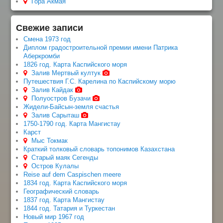
Гора Акмая
Свежие записи
Смена 1973 год
Диплом градостроительной премии имени Патрика
Аберкромби
1826 год. Карта Каспийского моря
Залив Мертвый култук
Путешествия Г.С. Карелина по Каспийскому морю
Залив Кайдак
Полуостров Бузачи
Жидели-Байсын-земля счастья
Залив Сарыташ
1750-1790 год. Карта Мангистау
Карст
Мыс Токмак
Краткий толковый словарь топонимов Казахстана
Старый маяк Сегенды
Остров Кулалы
Reise auf dem Caspischen meere
1834 год. Карта Каспийского моря
Географический словарь
1837 год. Карта Мангистау
1844 год. Татария и Туркестан
Новый мир 1967 год