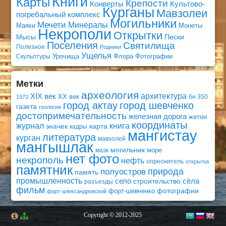
Книги
Карты
Крепости
Конверты
Культово-
Курганы
Мавзолеи
погребальный комплекс
Могильники
Мечети
Минералы
Маяки
Монеты
Некрополи
Открытки
Мысы
Пески
Поселения
Святилища
Полезное
Родники
Ущелья
Урочища
Флора
Фотографии
Скульптуры
Метки
археология
архитектура
XIX век
XX век
бн 350
1973
город актау
город шевченко
газета
геология
достопримечательность
железная дорога
жетон
координаты
книга
журнал
значек
карта
кадры
мангистау
литература
курган
мавзолей
мангышлак
могильник
море
маэк
нет фото
некрополь
нефть
опреснитель
открытка
памятник
природа
полуостров
память
промышленность
село
сёла
строительство
разъезды
фильм
фотографии
форт-шевченко
форт-александровский
Copyright © 2012-2025