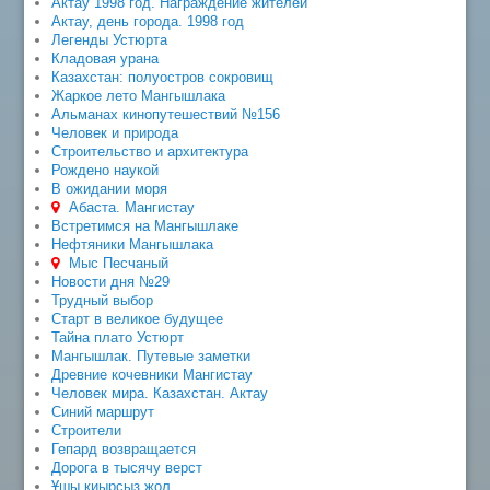
Актау 1998 год. Награждение жителей
Актау, день города. 1998 год
Легенды Устюрта
Кладовая урана
Казахстан: полуостров сокровищ
Жаркое лето Мангышлака
Альманах кинопутешествий №156
Человек и природа
Строительство и архитектура
Рождено наукой
В ожидании моря
Абаста. Мангистау
Встретимся на Мангышлаке
Нефтяники Мангышлака
Мыс Песчаный
Новости дня №29
Трудный выбор
Старт в великое будущее
Тайна плато Устюрт
Мангышлак. Путевые заметки
Древние кочевники Мангистау
Человек мира. Казахстан. Актау
Синий маршрут
Строители
Гепард возвращается
Дорога в тысячу верст
Ұшы қиырсыз жол