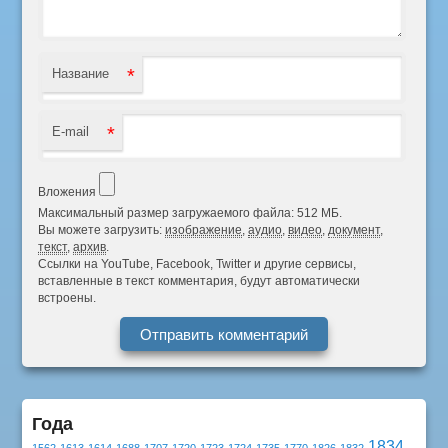
*
Название
*
E-mail
Вложения
Максимальный размер загружаемого файла: 512 МБ.
Вы можете загрузить:
изображение
,
аудио
,
видео
,
документ
,
текст
,
архив
.
Ссылки на YouTube, Facebook, Twitter и другие сервисы,
вставленные в текст комментария, будут автоматически
встроены.
Года
1834
1562
1613
1614
1688
1707
1720
1723
1724
1735
1770
1826
1832