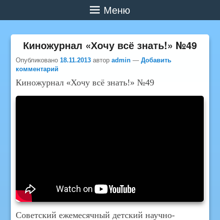
Меню
Киножурнал «Хочу всё знать!» №49
Опубликовано
18.11.2013
автор
admin
—
Добавить
комментарий
Киножурнал «Хочу всё знать!» №49
Советский ежемесячный детский научно-