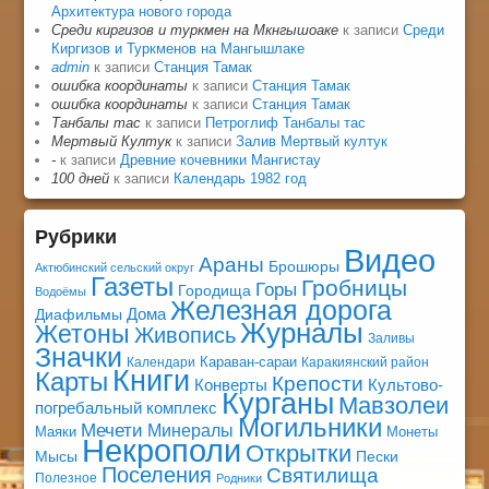
Архитектура нового города
Среди киргизов и туркмен на Мкнгышоаке
к записи
Среди
Киргизов и Туркменов на Мангышлаке
admin
к записи
Станция Тамак
ошибка координаты
к записи
Станция Тамак
ошибка координаты
к записи
Станция Тамак
Танбалы тас
к записи
Петроглиф Танбалы тас
Мертвый Култук
к записи
Залив Мертвый култук
-
к записи
Древние кочевники Мангистау
100 дней
к записи
Календарь 1982 год
Рубрики
Видео
Араны
Брошюры
Актюбинский сельский округ
Газеты
Гробницы
Горы
Городища
Водоёмы
Железная дорога
Дома
Диафильмы
Журналы
Жетоны
Живопись
Заливы
Значки
Караван-сараи
Календари
Каракиянский район
Книги
Карты
Крепости
Конверты
Культово-
Курганы
Мавзолеи
погребальный комплекс
Могильники
Мечети
Минералы
Маяки
Монеты
Некрополи
Открытки
Мысы
Пески
Поселения
Святилища
Полезное
Родники