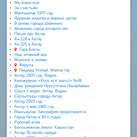
Мы взрослые
За счастьем
Мангышлак 1975 год
Ядерная энергия в мирных целях
В ритме города Шевченко
Шевченко город которого нет
Песня про Актау
Ан-124 в Актау
Ан-225 в Актау
Гора Бокты
Наш атомный век
Монолог о любви
Ферула
Пещера Утебай. Мангистау
Актау 2005 год. Видео
Киножурнал «Хочу всё знать!» №49
День рождения Нурсултана Назарбаева
Спуск к морю. Актау. Видео
Скульптуры города Актау
Актау 2003 год
Актау 1 мая 1965 год.
Мангышлак: биография продолжается..
Город Актау в 60-х годах.
Рабочий атом
Белоснежная земля: Казахстан
Актау 35-летие города