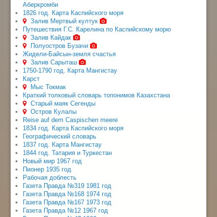
Аберкромби
1826 год. Карта Каспийского моря
Залив Мертвый култук
Путешествия Г.С. Карелина по Каспийскому морю
Залив Кайдак
Полуостров Бузачи
Жидели-Байсын-земля счастья
Залив Сарыташ
1750-1790 год. Карта Мангистау
Карст
Мыс Токмак
Краткий толковый словарь топонимов Казахстана
Старый маяк Сегенды
Остров Кулалы
Reise auf dem Caspischen meere
1834 год. Карта Каспийского моря
Географический словарь
1837 год. Карта Мангистау
1844 год. Татария и Туркестан
Новый мир 1967 год
Пионер 1935 год
Рабочая доблесть
Газета Правда №319 1981 год
Газета Правда №168 1974 год
Газета Правда №167 1973 год
Газета Правда №12 1967 год