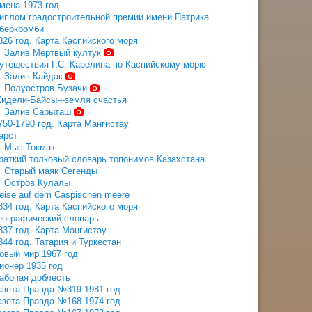
мена 1973 год
иплом градостроительной премии имени Патрика
беркромби
826 год. Карта Каспийского моря
Залив Мертвый култук
утешествия Г.С. Карелина по Каспийскому морю
Залив Кайдак
Полуостров Бузачи
идели-Байсын-земля счастья
Залив Сарыташ
750-1790 год. Карта Мангистау
арст
Мыс Токмак
раткий толковый словарь топонимов Казахстана
Старый маяк Сегенды
Остров Кулалы
eise auf dem Caspischen meere
834 год. Карта Каспийского моря
еографический словарь
837 год. Карта Мангистау
844 год. Татария и Туркестан
овый мир 1967 год
ионер 1935 год
абочая доблесть
азета Правда №319 1981 год
азета Правда №168 1974 год