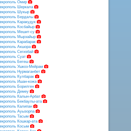
екрополь Омир
екрополь Шеркала
екрополь Шукыр
екрополь Бердалы
екрополь Каракудук
екрополь Косбайыр
екрополь Мешит-су
екрополь Мырзайыр
екрополь Карабарак
екрополь Акшора
екрополь Сегизбай
екрополь Суат
екрополь Бегеш
екрополь Ушкоз-Мейрам
екрополь Нурмаганбет
екрополь Кулбарак
екрополь Ишан-кожа
екрополь Борилген
екрополь Демеу
екрополь Калын-Арбат
екрополь Бекбаулы-ата
екрополь Калипан
екрополь Ауызорпа
екрополь Тасым
екрополь Кошкар-ата
екрополь Косым