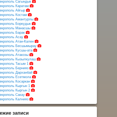
екрополь Сагындык
екрополь Каратам
екрополь Айгыр
екрополь Костам
екрополь Амантурлы
екрополь Боркудык
екрополь Манасшы
екрополь Барак
екрополь Асау
екрополь Атан-Кален
екрополь Бесшымырау
екрополь Кусшы-ата
екрополь Атакозы
екрополь Кызылкулаш
екрополь Тасым 1
екрополь Бернияз
екрополь Дарханбай
екрополь Есетмола
екрополь Косаркан
екрополь Кыргын 1
екрополь Кыргын 2
екрополь Сакау
екрополь Калнияз
ежие записи