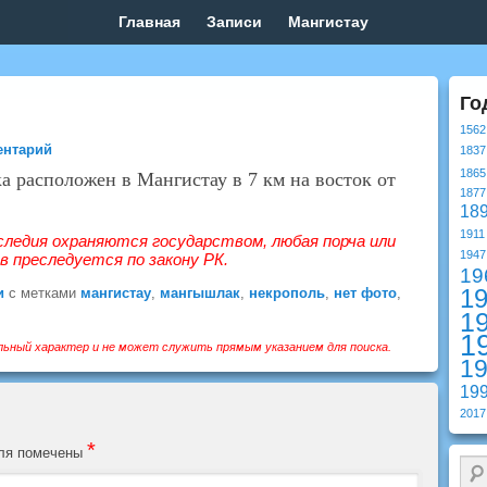
Главная
Записи
Мангистау
Го
1562
ентарий
1837
1865
а расположен в Мангистау
в 7 км на восток от
1877
18
1911
следия охраняются государством, любая порча или
1947
 преследуется по закону РК.
19
1
и
с метками
мангистау
,
мангышлак
,
некрополь
,
нет фото
,
1
1
ьный характер и не может служить прямым указанием для поиска.
1
19
2017
*
оля помечены