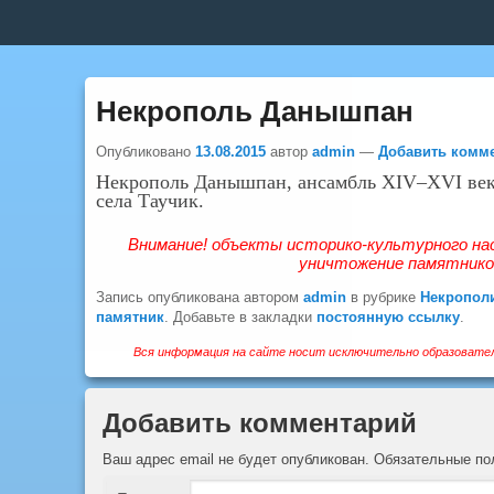
Верхнее
меню
Некрополь Данышпан
Опубликовано
13.08.2015
автор
admin
—
Добавить комм
Некрополь Данышпан, ансамбль XIV–XVI век
села Таучик.
Внимание! объекты историко-культурного на
уничтожение памятников
Запись опубликована автором
admin
в рубрике
Некропол
памятник
. Добавьте в закладки
постоянную ссылку
.
Вся информация на сайте носит исключительно образовател
Добавить комментарий
Ваш адрес email не будет опубликован.
Обязательные п