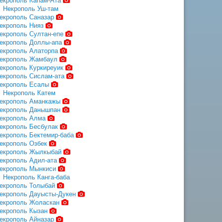
екрополь Капам-Ата
Некрополь Уш-там
екрополь Саназар
екрополь Нияз
екрополь Султан-епе
екрополь Доллы-апа
екрополь Алаторпа
екрополь Жамбаул
екрополь Куркиреуик
екрополь Сислам-ата
екрополь Есалы
Некрополь Катем
екрополь Аманкажы
екрополь Данышпан
екрополь Алма
екрополь Бесбулак
екрополь Бектемир-баба
екрополь Озбек
екрополь Жылкыбай
екрополь Адил-ата
екрополь Мынкиси
Некрополь Канга-баба
екрополь Толыбай
екрополь Дауысты-Дукен
екрополь Жоласкан
екрополь Кызан
екрополь Айназар