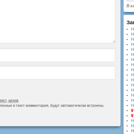
В к
За
Н
Н
Н
Н
Н
Н
Н
Н
Н
Н
Н
Н
Н
Н
Н
екст
,
архив
.
Н
авленные в текст комментария, будут автоматически встроены.
Н
Н
Н