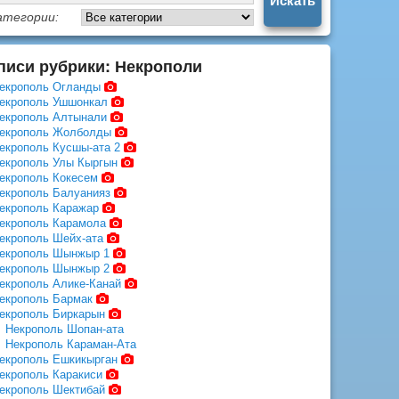
атегории:
писи рубрики: Некрополи
екрополь Огланды
екрополь Ушшонкал
екрополь Алтынали
екрополь Жолболды
екрополь Кусшы-ата 2
екрополь Улы Кыргын
екрополь Кокесем
екрополь Балуанияз
екрополь Каражар
екрополь Карамола
екрополь Шейх-ата
екрополь Шынжыр 1
екрополь Шынжыр 2
екрополь Алике-Канай
екрополь Бармак
екрополь Биркарын
Некрополь Шопан-ата
Некрополь Караман-Ата
екрополь Ешкикырган
екрополь Каракиси
екрополь Шектибай