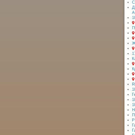
С
Д
А
1
П
Ж
1
К
К
R
1
Г
1
1
Н
П
Р
Г
Г