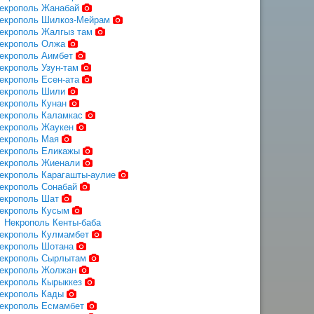
екрополь Жанабай
екрополь Шилкоз-Мейрам
екрополь Жалгыз там
екрополь Олжа
екрополь Аимбет
екрополь Узун-там
екрополь Есен-ата
екрополь Шили
екрополь Кунан
екрополь Каламкас
екрополь Жаукен
екрополь Мая
екрополь Еликажы
екрополь Жиенали
екрополь Карагашты-аулие
екрополь Сонабай
екрополь Шат
екрополь Кусым
Некрополь Кенты-баба
екрополь Кулмамбет
екрополь Шотана
екрополь Сырлытам
екрополь Жолжан
екрополь Кырыккез
екрополь Кады
екрополь Есмамбет