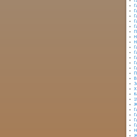
Г
Г
Г
Г
Г
Г
П
Н
Н
Г
Г
Г
Г
Г
П
В
З
Х
К
1
Ж
Г
Г
Г
Г
Н
Ж