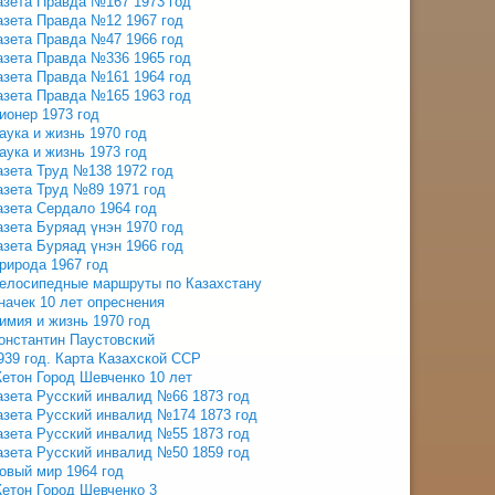
азета Правда №167 1973 год
азета Правда №12 1967 год
азета Правда №47 1966 год
азета Правда №336 1965 год
азета Правда №161 1964 год
азета Правда №165 1963 год
ионер 1973 год
аука и жизнь 1970 год
аука и жизнь 1973 год
азета Труд №138 1972 год
азета Труд №89 1971 год
азета Сердало 1964 год
азета Буряад үнэн 1970 год
азета Буряад үнэн 1966 год
рирода 1967 год
елосипедные маршруты по Казахстану
начек 10 лет опреснения
имия и жизнь 1970 год
онстантин Паустовский
939 год. Карта Казахской ССР
етон Город Шевченко 10 лет
азета Русский инвалид №66 1873 год
азета Русский инвалид №174 1873 год
азета Русский инвалид №55 1873 год
азета Русский инвалид №50 1859 год
овый мир 1964 год
етон Город Шевченко 3