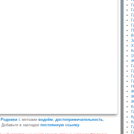
Г
Г
Г
Г
Г
П
В
З
Х
К
1
Ж
Г
Г
Г
Г
Н
Ж
Ж
Ж
К
Г
К
,
Родники
с метками
водоём
,
достопримечательность
,
К
. Добавьте в закладки
постоянную ссылку
.
Г
Г