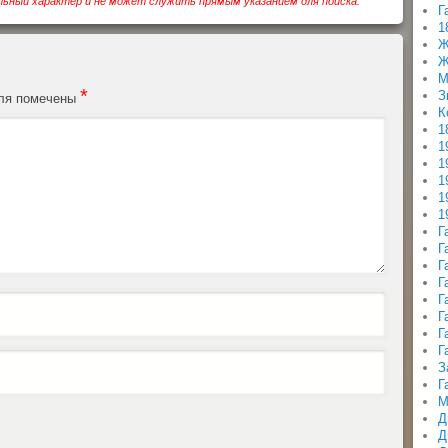
ьный характер и не может служить прямым указанием для поиска.
Г
1
Ж
Ж
М
*
З
оля помечены
К
1
1
1
1
1
1
Г
Г
Г
Г
Г
Г
Г
Г
З
Г
М
Д
Д