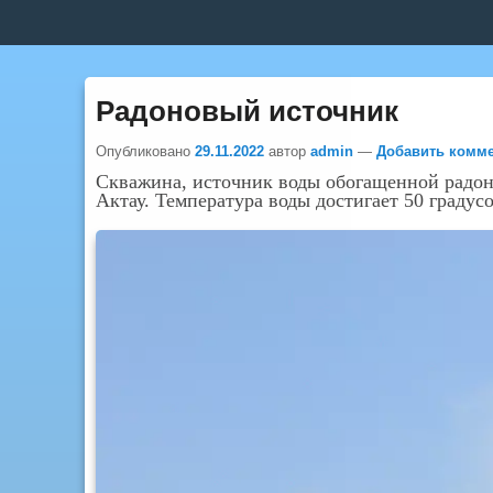
Верхнее
меню
Радоновый источник
Опубликовано
29.11.2022
автор
admin
—
Добавить комм
Скважина, источник воды обогащенной радон
Актау. Температура воды достигает 50 градусо