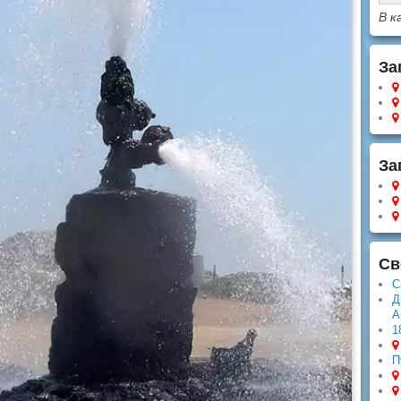
В к
За
За
Св
С
Д
А
1
П