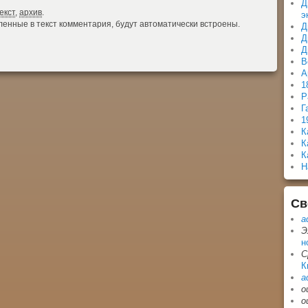
Д
екст
,
архив
.
э
авленные в текст комментария, будут автоматически встроены.
Д
Д
Д
В
А
1
Р
Г
1
К
К
К
Н
Св
a
Э
н
С
К
a
о
о