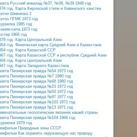
азета Русский инвалид №37, №38, №39 1848 год
874 год. Карта Киргизской степи и Хивинского ханства
етон Шевченко 2
етон ПГМК 1973 год
урзилка 1985 год
нание-сила 1973 год
остер 1966 год
879 год. Карта Центральной Азии
954 год. Физическая карта Средней Азии и Казахстана
954 год. Карта Казахской ССР
967 год. Карта Казахской ССР и республик Средней Азии
904 год. Карта Центральной Азии
947 год. Карта Западного Казахстана
азета Пионерская правда №54 1973 год
азета Пионерская правда №7 1980 год
азета Пионерская правда №68 1980 год
азета Пионерская правда №23 1973 год
азета Пионерская правда №50 1972 год
азета Пионерская правда №97 1977 год
азета Пионерская правда №103 1971 год
азета Пионерская правда №13 1971 год
амечательные геологические явления нашей страны
азета Пионерская правда №104 1966 год
урзилка 1979 год
иафильм Природные зоны СССР
иафильм Как охранять окружающую нас природу