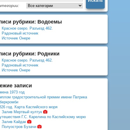
атегории:
писи рубрики: Водоемы
Красное озеро. Разъезд 462.
Радоновый источник
Источник Онере
писи рубрики: Родники
Красное озеро. Разъезд 462.
Радоновый источник
Источник Онере
ежие записи
мена 1973 год
иплом градостроительной премии имени Патрика
беркромби
826 год. Карта Каспийского моря
Залив Мертвый култук
утешествия Г.С. Карелина по Каспийскому морю
Залив Кайдак
Полуостров Бузачи