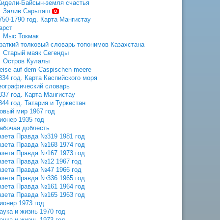
идели-Байсын-земля счастья
Залив Сарыташ
750-1790 год. Карта Мангистау
арст
Мыс Токмак
раткий толковый словарь топонимов Казахстана
Старый маяк Сегенды
Остров Кулалы
eise auf dem Caspischen meere
834 год. Карта Каспийского моря
еографический словарь
837 год. Карта Мангистау
844 год. Татария и Туркестан
овый мир 1967 год
ионер 1935 год
абочая доблесть
азета Правда №319 1981 год
азета Правда №168 1974 год
азета Правда №167 1973 год
азета Правда №12 1967 год
азета Правда №47 1966 год
азета Правда №336 1965 год
азета Правда №161 1964 год
азета Правда №165 1963 год
ионер 1973 год
аука и жизнь 1970 год
аука и жизнь 1973 год