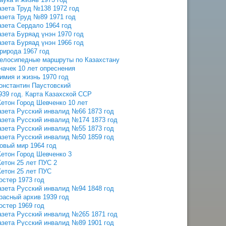
азета Труд №138 1972 год
азета Труд №89 1971 год
азета Сердало 1964 год
азета Буряад үнэн 1970 год
азета Буряад үнэн 1966 год
рирода 1967 год
елосипедные маршруты по Казахстану
начек 10 лет опреснения
имия и жизнь 1970 год
онстантин Паустовский
939 год. Карта Казахской ССР
етон Город Шевченко 10 лет
азета Русский инвалид №66 1873 год
азета Русский инвалид №174 1873 год
азета Русский инвалид №55 1873 год
азета Русский инвалид №50 1859 год
овый мир 1964 год
етон Город Шевченко 3
етон 25 лет ПУС 2
етон 25 лет ПУС
остер 1973 год
азета Русский инвалид №94 1848 год
расный архив 1939 год
остер 1969 год
азета Русский инвалид №265 1871 год
азета Русский инвалид №89 1901 год