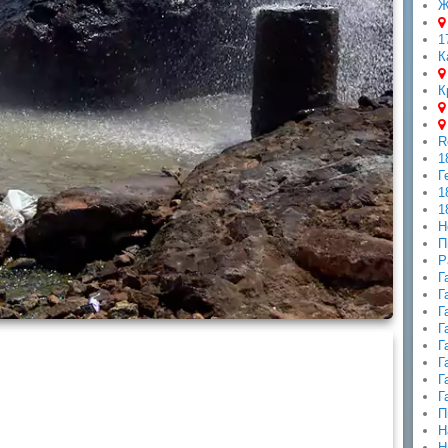
Ж
1
К
К
R
1
Г
1
1
Н
П
Р
Г
Г
Г
Г
Г
Г
Г
Г
П
Н
Н