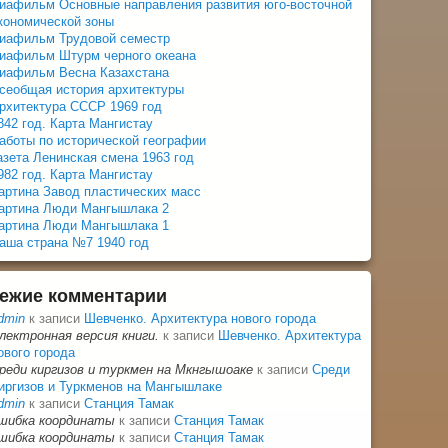
иафильм Основные направления развития юго-восточной
кономической зоны
иафильм Трудовой семестр
иафильм Штурм черного океана
иафильм Весна Казахстана
сеобщая история архитектуры
рхитектура СССР 1969 год
842 год. Карта Мангистау
аботы по исторической географии
азета Ленинская смена 1963 год
982 год. Карта Мангистау
артина Завод пластических масс
артина Люди Мангышлака 2
артина Люди Мангышлака 1
аша страна №7 1940 год
ежие комментарии
dmin
к записи
Шевченко. Архитектура нового города
лектронная версия книги.
к записи
Шевченко. Архитектура
ового города
реди киргизов и туркмен на Мкнгышоаке
к записи
Среди
иргизов и Туркменов на Мангышлаке
dmin
к записи
Станция Тамак
шибка координаты
к записи
Станция Тамак
шибка координаты
к записи
Станция Тамак