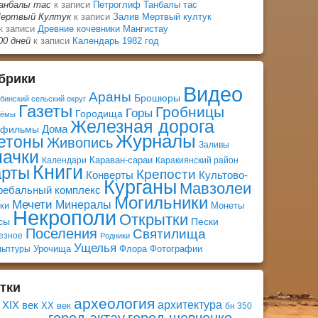
анбалы тас
к записи
Петроглиф Танбалы тас
ертвый Култук
к записи
Залив Мертвый култук
к записи
Древние кочевники Мангистау
00 дней
к записи
Календарь 1982 год
брики
Видео
Араны
Брошюры
бинский сельский округ
Газеты
Гробницы
Горы
Городища
оёмы
Железная дорога
Дома
афильмы
Журналы
етоны
Живопись
Заливы
начки
Караван-сараи
Календари
Каракиянский район
Книги
арты
Крепости
Конверты
Культово-
Курганы
Мавзолеи
ребальный комплекс
Могильники
Мечети
Минералы
ки
Монеты
Некрополи
Открытки
сы
Пески
Поселения
Святилища
езное
Родники
Ущелья
Урочища
Флора
Фотографии
льптуры
тки
археология
архитектура
XIX век
XX век
бн 350