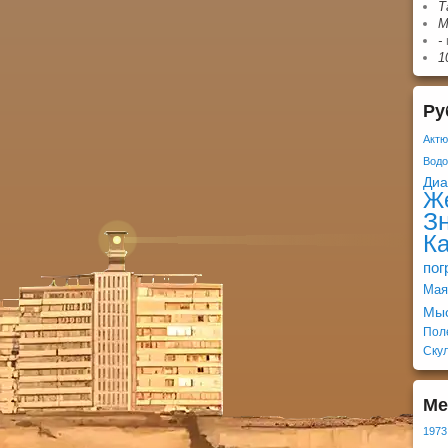
Т
М
-
1
Ру
Актю
Вод
Ди
Ж
З
К
пог
Мая
Мы
Пол
Ску
Ме
1973