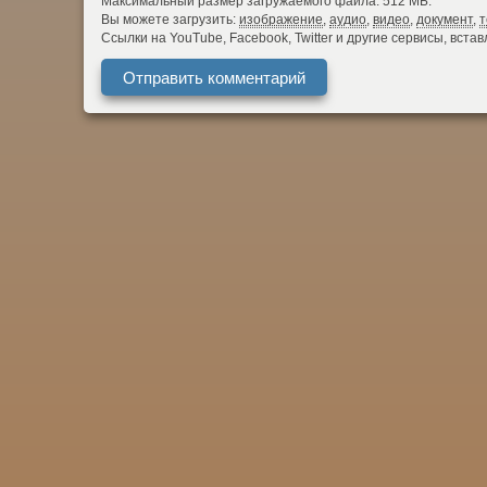
Максимальный размер загружаемого файла: 512 МБ.
Вы можете загрузить:
изображение
,
аудио
,
видео
,
документ
,
т
Ссылки на YouTube, Facebook, Twitter и другие сервисы, вст