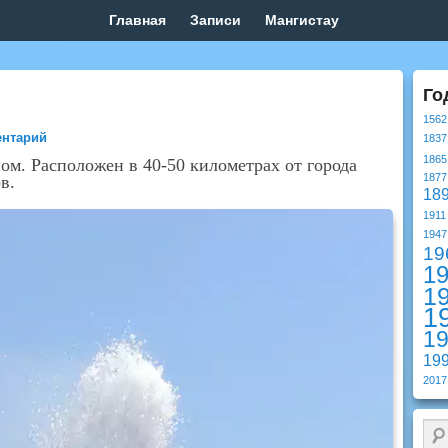
Главная
Записи
Мангистау
Го
1562
ентарий
1837
1865
ом.
Расположен в 40-50 километрах от города
1877
в.
18
1911
1947
19
1
1
1
1
19
2017