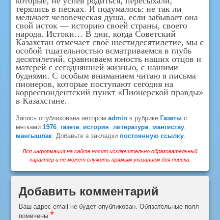
которые, не успев родиться, пересыхали,
терялись в песках. И подумалось: не так ли
мельчает человеческая душа, если забывает она
свой исток — историю своей страны, своего
народа. Истоки… В дни, когда Советский
Казахстан отмечает своё шестидесятилетие, мы с
особой тщательностью всматриваемся в глубь
десятилетий, сравниваем юность наших отцов и
матерей с сегодняшней жизнью, с нашими
буднями. С особым вниманием читаю я письма
пионеров, которые поступают сегодня на
корреспондентский пункт «Пионерской правды»
в Казахстане.
Запись опубликована автором
admin
в рубрике
Газеты
с
метками
1976
,
газета
,
история
,
литература
,
мангистау
,
мангышлак
. Добавьте в закладки
постоянную ссылку
.
Вся информация на сайте носит исключительно образовательный
характер и не может служить прямым указанием для поиска.
Добавить комментарий
Ваш адрес email не будет опубликован.
Обязательные поля
*
помечены