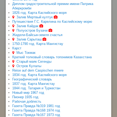
Диплом градостроительной премии имени Патрика
Аберкромби
1826 год. Карта Каспийского моря
Залив Мертвый култук
Путешествия Г.С. Карелина по Каспийскому морю
Залив Кайдак
Полуостров Бузачи
Жидели-Байсын-земля счастья
Залив Сарыташ
1750-1790 год. Карта Мангистау
Карст
Мыс Токмак
Краткий толковый словарь топонимов Казахстана
Старый маяк Сегенды
Остров Кулалы
Reise auf dem Caspischen meere
1834 год. Карта Каспийского моря
Географический словарь
1837 год. Карта Мангистау
1844 год. Татария и Туркестан
Новый мир 1967 год
Пионер 1935 год
Рабочая доблесть
Газета Правда №319 1981 год
Газета Правда №168 1974 год
Газета Правда №167 1973 год