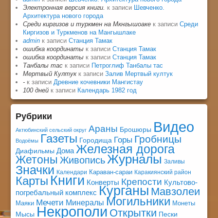
Электронная версия книги.
к записи
Шевченко.
Архитектура нового города
Среди киргизов и туркмен на Мкнгышоаке
к записи
Среди
Киргизов и Туркменов на Мангышлаке
admin
к записи
Станция Тамак
ошибка координаты
к записи
Станция Тамак
ошибка координаты
к записи
Станция Тамак
Танбалы тас
к записи
Петроглиф Танбалы тас
Мертвый Култук
к записи
Залив Мертвый култук
-
к записи
Древние кочевники Мангистау
100 дней
к записи
Календарь 1982 год
Рубрики
Видео
Араны
Брошюры
Актюбинский сельский округ
Газеты
Гробницы
Горы
Городища
Водоёмы
Железная дорога
Дома
Диафильмы
Журналы
Жетоны
Живопись
Заливы
Значки
Караван-сараи
Календари
Каракиянский район
Книги
Карты
Крепости
Конверты
Культово-
Курганы
Мавзолеи
погребальный комплекс
Могильники
Мечети
Минералы
Маяки
Монеты
Некрополи
Открытки
Мысы
Пески