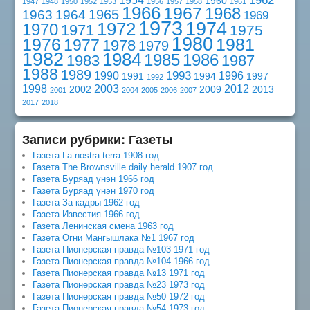
1962
1954
1960
1947
1948
1950
1952
1953
1956
1957
1958
1961
1966
1967
1968
1965
1963
1964
1969
1973
1974
1972
1970
1971
1975
1980
1976
1981
1977
1978
1979
1982
1984
1985
1986
1983
1987
1988
1989
1993
1990
1996
1991
1994
1997
1992
1998
2003
2012
2002
2009
2013
2001
2004
2005
2006
2007
2017
2018
Записи рубрики: Газеты
Газета La nostra terra 1908 год
Газета The Brownsville daily herald 1907 год
Газета Буряад үнэн 1966 год
Газета Буряад үнэн 1970 год
Газета За кадры 1962 год
Газета Известия 1966 год
Газета Ленинская смена 1963 год
Газета Огни Мангышлака №1 1967 год
Газета Пионерская правда №103 1971 год
Газета Пионерская правда №104 1966 год
Газета Пионерская правда №13 1971 год
Газета Пионерская правда №23 1973 год
Газета Пионерская правда №50 1972 год
Газета Пионерская правда №54 1973 год