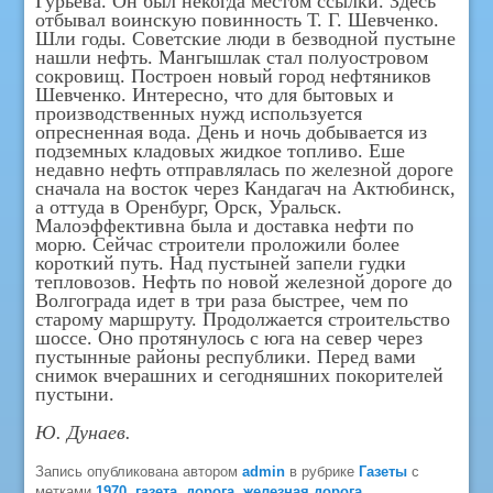
Гурьева. Он был некогда местом ссылки. Здесь
отбывал воинскую повинность Т. Г. Шевченко.
Шли годы. Советские люди в безводной пустыне
нашли нефть. Мангышлак стал полуостровом
сокровищ. Построен новый город нефтяников
Шевченко. Интересно, что для бытовых и
производственных нужд используется
опресненная вода. День и ночь добывается из
подземных кладовых жидкое топливо. Еше
недавно нефть отправлялась по железной дороге
сначала на восток через Кандагач на Актюбинск,
а оттуда в Оренбург, Орск, Уральск.
Малоэффективна была и доставка нефти по
морю. Сейчас строители проложили более
короткий путь. Над пустыней запели гудки
тепловозов. Нефть по новой железной дороге до
Волгограда идет в три раза быстрее, чем по
старому маршруту. Продолжается строительство
шоссе. Оно протянулось с юга на север через
пустынные районы республики. Перед вами
снимок вчерашних и сегодняшних покорителей
пустыни.
Ю. Дунаев.
Запись опубликована автором
admin
в рубрике
Газеты
с
метками
1970
,
газета
,
дорога
,
железная дорога
,