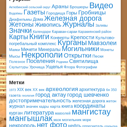
Видео
Араны
Брошюры
Актюбинский сельский округ
Газеты
Гробницы
Горы
Городища
Водоёмы
Железная дорога
Дома
Диафильмы
Журналы
Жетоны
Живопись
Заливы
Значки
Караван-сараи
Календари
Каракиянский район
Книги
Карты
Крепости
Конверты
Культово-
Курганы
Мавзолеи
погребальный комплекс
Могильники
Мечети
Минералы
Маяки
Монеты
Некрополи
Открытки
Мысы
Пески
Поселения
Святилища
Полезное
Родники
Ущелья
Урочища
Флора
Фотографии
Скульптуры
Метки
археология
архитектура
XIX век
XX век
бн 350
1973
город актау
город шевченко
газета
геология
достопримечательность
железная дорога
жетон
координаты
книга
журнал
значек
карта
кадры
мангистау
литература
курган
мавзолей
мангышлак
могильник
море
маэк
нет фото
некрополь
нефть
опреснитель
открытка