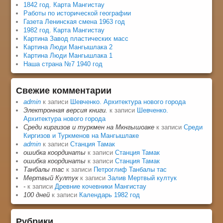
1842 год. Карта Мангистау
Работы по исторической географии
Газета Ленинская смена 1963 год
1982 год. Карта Мангистау
Картина Завод пластических масс
Картина Люди Мангышлака 2
Картина Люди Мангышлака 1
Наша страна №7 1940 год
Свежие комментарии
admin
к записи
Шевченко. Архитектура нового города
Электронная версия книги.
к записи
Шевченко.
Архитектура нового города
Среди киргизов и туркмен на Мкнгышоаке
к записи
Среди
Киргизов и Туркменов на Мангышлаке
admin
к записи
Станция Тамак
ошибка координаты
к записи
Станция Тамак
ошибка координаты
к записи
Станция Тамак
Танбалы тас
к записи
Петроглиф Танбалы тас
Мертвый Култук
к записи
Залив Мертвый култук
-
к записи
Древние кочевники Мангистау
100 дней
к записи
Календарь 1982 год
Рубрики