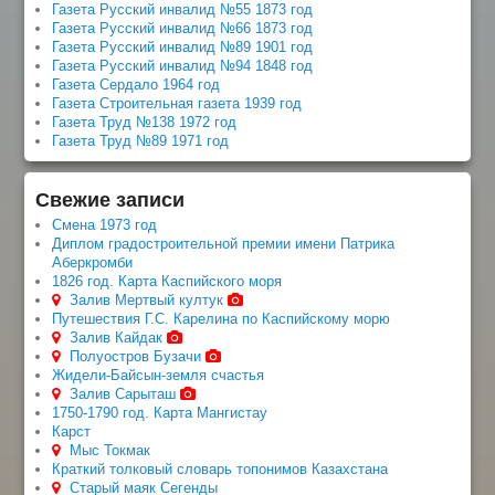
Газета Русский инвалид №55 1873 год
Газета Русский инвалид №66 1873 год
Газета Русский инвалид №89 1901 год
Газета Русский инвалид №94 1848 год
Газета Сердало 1964 год
Газета Строительная газета 1939 год
Газета Труд №138 1972 год
Газета Труд №89 1971 год
Свежие записи
Смена 1973 год
Диплом градостроительной премии имени Патрика
Аберкромби
1826 год. Карта Каспийского моря
Залив Мертвый култук
Путешествия Г.С. Карелина по Каспийскому морю
Залив Кайдак
Полуостров Бузачи
Жидели-Байсын-земля счастья
Залив Сарыташ
1750-1790 год. Карта Мангистау
Карст
Мыс Токмак
Краткий толковый словарь топонимов Казахстана
Старый маяк Сегенды