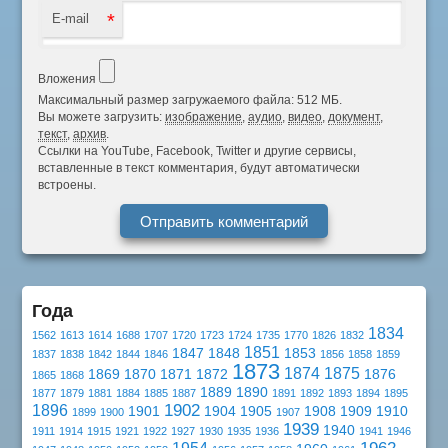
*
E-mail
Вложения
Максимальный размер загружаемого файла: 512 МБ.
Вы можете загрузить:
изображение
,
аудио
,
видео
,
документ
,
текст
,
архив
.
Ссылки на YouTube, Facebook, Twitter и другие сервисы,
вставленные в текст комментария, будут автоматически
встроены.
Года
1834
1562
1613
1614
1688
1707
1720
1723
1724
1735
1770
1826
1832
1851
1847
1848
1853
1837
1838
1842
1844
1846
1856
1858
1859
1873
1874
1875
1869
1870
1871
1872
1876
1865
1868
1889
1890
1877
1879
1881
1884
1885
1887
1891
1892
1893
1894
1895
1902
1896
1901
1904
1905
1908
1909
1910
1899
1900
1907
1939
1940
1911
1914
1915
1921
1922
1927
1930
1935
1936
1941
1946