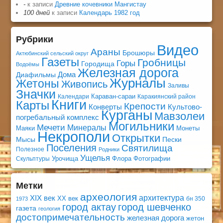
-
к записи
Древние кочевники Мангистау
100 дней
к записи
Календарь 1982 год
Рубрики
Видео
Араны
Брошюры
Актюбинский сельский округ
Газеты
Гробницы
Горы
Городища
Водоёмы
Железная дорога
Дома
Диафильмы
Журналы
Жетоны
Живопись
Заливы
Значки
Караван-сараи
Календари
Каракиянский район
Книги
Карты
Крепости
Конверты
Культово-
Курганы
Мавзолеи
погребальный комплекс
Могильники
Мечети
Минералы
Маяки
Монеты
Некрополи
Открытки
Мысы
Пески
Поселения
Святилища
Полезное
Родники
Ущелья
Урочища
Флора
Фотографии
Скульптуры
Метки
археология
архитектура
XIX век
XX век
бн 350
1973
город актау
город шевченко
газета
геология
достопримечательность
железная дорога
жетон