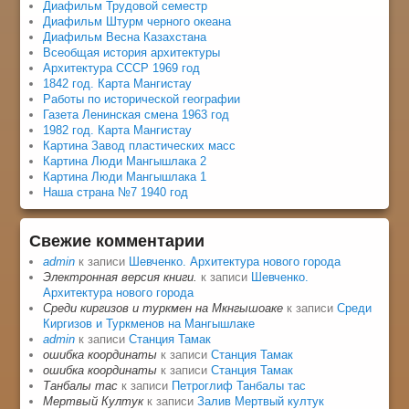
Диафильм Трудовой семестр
Диафильм Штурм черного океана
Диафильм Весна Казахстана
Всеобщая история архитектуры
Архитектура СССР 1969 год
1842 год. Карта Мангистау
Работы по исторической географии
Газета Ленинская смена 1963 год
1982 год. Карта Мангистау
Картина Завод пластических масс
Картина Люди Мангышлака 2
Картина Люди Мангышлака 1
Наша страна №7 1940 год
Свежие комментарии
admin
к записи
Шевченко. Архитектура нового города
Электронная версия книги.
к записи
Шевченко.
Архитектура нового города
Среди киргизов и туркмен на Мкнгышоаке
к записи
Среди
Киргизов и Туркменов на Мангышлаке
admin
к записи
Станция Тамак
ошибка координаты
к записи
Станция Тамак
ошибка координаты
к записи
Станция Тамак
Танбалы тас
к записи
Петроглиф Танбалы тас
Мертвый Култук
к записи
Залив Мертвый култук