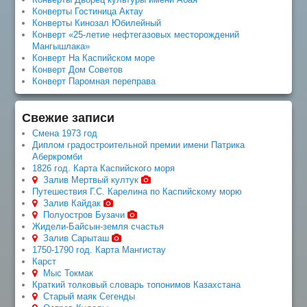
Конверты Гостиница Актау
Конверты Кинозал Юбилейный
Конверт «25-летие нефтегазовых месторождений
Мангышлака»
Конверт На Каспийском море
Конверт Дом Советов
Конверт Паромная переправа
Свежие записи
Смена 1973 год
Диплом градостроительной премии имени Патрика
Аберкромби
1826 год. Карта Каспийского моря
Залив Мертвый култук
Путешествия Г.С. Карелина по Каспийскому морю
Залив Кайдак
Полуостров Бузачи
Жидели-Байсын-земля счастья
Залив Сарыташ
1750-1790 год. Карта Мангистау
Карст
Мыс Токмак
Краткий толковый словарь топонимов Казахстана
Старый маяк Сегенды