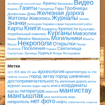
Видео
Араны
Брошюры
Актюбинский сельский округ
Газеты
Гробницы
Горы
Городища
Водоёмы
Железная дорога
Дома
Диафильмы
Журналы
Жетоны
Живопись
Заливы
Значки
Караван-сараи
Календари
Каракиянский район
Книги
Карты
Крепости
Конверты
Культово-
Курганы
Мавзолеи
погребальный комплекс
Могильники
Мечети
Минералы
Маяки
Монеты
Некрополи
Открытки
Мысы
Пески
Поселения
Святилища
Полезное
Родники
Ущелья
Урочища
Флора
Фотографии
Скульптуры
Метки
археология
архитектура
XIX век
XX век
бн 350
1973
город актау
город шевченко
газета
геология
достопримечательность
железная дорога
жетон
координаты
книга
журнал
значек
карта
кадры
мангистау
литература
курган
мавзолей
мангышлак
могильник
море
маэк
нет фото
некрополь
нефть
опреснитель
открытка