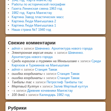
1842 год. Карта Мангистау
Работы по исторической географии
Газета Ленинская смена 1963 год
1982 год. Карта Мангистау
Картина Завод пластических масс
Картина Люди Мангышлака 2
Картина Люди Мангышлака 1
Наша страна №7 1940 год
Свежие комментарии
admin
к записи
Шевченко. Архитектура нового города
Электронная версия книги.
к записи
Шевченко.
Архитектура нового города
Среди киргизов и туркмен на Мкнгышоаке
к записи
Среди
Киргизов и Туркменов на Мангышлаке
admin
к записи
Станция Тамак
ошибка координаты
к записи
Станция Тамак
ошибка координаты
к записи
Станция Тамак
Танбалы тас
к записи
Петроглиф Танбалы тас
Мертвый Култук
к записи
Залив Мертвый култук
-
к записи
Древние кочевники Мангистау
100 дней
к записи
Календарь 1982 год
Рубрики