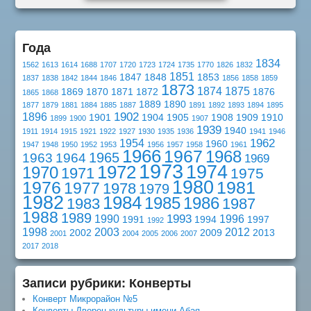
Года
1834
1562
1613
1614
1688
1707
1720
1723
1724
1735
1770
1826
1832
1851
1847
1848
1853
1837
1838
1842
1844
1846
1856
1858
1859
1873
1874
1875
1869
1870
1871
1872
1876
1865
1868
1889
1890
1877
1879
1881
1884
1885
1887
1891
1892
1893
1894
1895
1902
1896
1901
1904
1905
1908
1909
1910
1899
1900
1907
1939
1940
1911
1914
1915
1921
1922
1927
1930
1935
1936
1941
1946
1962
1954
1960
1947
1948
1950
1952
1953
1956
1957
1958
1961
1966
1967
1968
1965
1963
1964
1969
1973
1974
1972
1970
1971
1975
1980
1976
1981
1977
1978
1979
1982
1984
1985
1986
1983
1987
1988
1989
1993
1990
1996
1991
1994
1997
1992
1998
2003
2012
2002
2009
2013
2001
2004
2005
2006
2007
2017
2018
Записи рубрики: Конверты
Конверт Микрорайон №5
Конверты Дворец культуры имени Абая