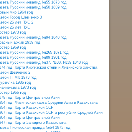
азета Русский инвалид №55 1873 год
азета Русский инвалид №50 1859 год
овый мир 1964 год
етон Город Шевченко 3
етон 25 лет ПУС 2
етон 25 лет ПУС
остер 1973 год
азета Русский инвалид №94 1848 год
расный архив 1939 год
остер 1969 год
азета Русский инвалид №265 1871 год
азета Русский инвалид №89 1901 год
азета Русский инвалид №37, №38, №39 1848 год
874 год. Карта Киргизской степи и Хивинского ханства
етон Шевченко 2
етон ПГМК 1973 год
урзилка 1985 год
нание-сила 1973 год
остер 1966 год
879 год. Карта Центральной Азии
954 год. Физическая карта Средней Азии и Казахстана
954 год. Карта Казахской ССР
967 год. Карта Казахской ССР и республик Средней Азии
904 год. Карта Центральной Азии
947 год. Карта Западного Казахстана
азета Пионерская правда №54 1973 год