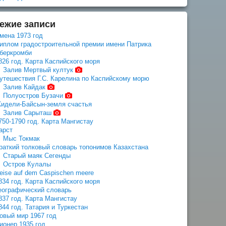
ежие записи
мена 1973 год
иплом градостроительной премии имени Патрика
беркромби
826 год. Карта Каспийского моря
Залив Мертвый култук
утешествия Г.С. Карелина по Каспийскому морю
Залив Кайдак
Полуостров Бузачи
идели-Байсын-земля счастья
Залив Сарыташ
750-1790 год. Карта Мангистау
арст
Мыс Токмак
раткий толковый словарь топонимов Казахстана
Старый маяк Сегенды
Остров Кулалы
eise auf dem Caspischen meere
834 год. Карта Каспийского моря
еографический словарь
837 год. Карта Мангистау
844 год. Татария и Туркестан
овый мир 1967 год
ионер 1935 год