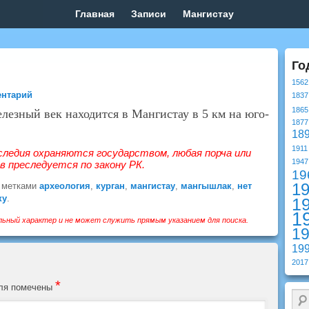
Главная
Записи
Мангистау
Го
1562
ентарий
1837
1865
лезный век находится в Мангистау в 5 км на юго-
1877
18
1911
следия охраняются государством, любая порча или
1947
 преследуется по закону РК.
19
1
 метками
археология
,
курган
,
мангистау
,
мангышлак
,
нет
ку
.
1
1
ьный характер и не может служить прямым указанием для поиска.
1
19
2017
*
оля помечены