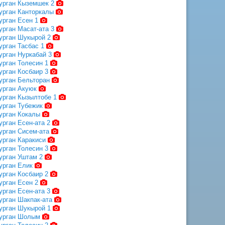
урган Кыземшек 2
урган Канторкалы
урган Есен 1
урган Масат-ата 3
урган Шукырой 2
урган Тасбас 1
урган Нуркабай 3
урган Толесин 1
урган Косбаир 3
урган Бельторан
урган Акуюк
урган Кызылтобе 1
урган Тубежик
урган Кокалы
урган Есен-ата 2
урган Сисем-ата
урган Каракиси
урган Толесин 3
урган Уштам 2
урган Елик
урган Косбаир 2
урган Есен 2
урган Есен-ата 3
урган Шакпак-ата
урган Шукырой 1
урган Шолым