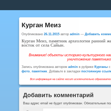
Верхнее
меню
Курган Меиз
Опубликовано
26.11.2015
автор
admin
—
Добавить комм
Курган Меиз, памятник археологии ранний же
восток от села Сайын.
Внимание! объекты историко-культурного на
уничтожение памятников
Запись опубликована автором
admin
в рубрике
Курганы
с
фото
,
памятник
. Добавьте в закладки
постоянную ссыл
Вся информация на сайте носит исключительно образовател
Добавить комментарий
Ваш адрес email не будет опубликован.
Обязательные п