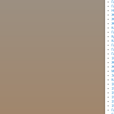
Г
Г
Н
Ж
Ж
Ж
К
Г
К
К
Г
Г
Г
1
Ж
Ж
М
З
К
1
1
1
1
1
1
Г