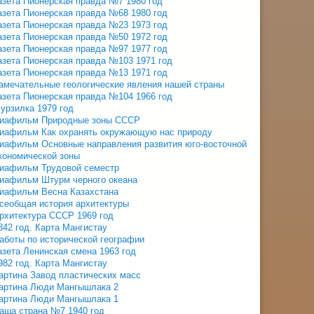
азета Пионерская правда №7 1980 год
азета Пионерская правда №68 1980 год
азета Пионерская правда №23 1973 год
азета Пионерская правда №50 1972 год
азета Пионерская правда №97 1977 год
азета Пионерская правда №103 1971 год
азета Пионерская правда №13 1971 год
амечательные геологические явления нашей страны
азета Пионерская правда №104 1966 год
урзилка 1979 год
иафильм Природные зоны СССР
иафильм Как охранять окружающую нас природу
иафильм Основные направления развития юго-восточной
кономической зоны
иафильм Трудовой семестр
иафильм Штурм черного океана
иафильм Весна Казахстана
сеобщая история архитектуры
рхитектура СССР 1969 год
842 год. Карта Мангистау
аботы по исторической географии
азета Ленинская смена 1963 год
982 год. Карта Мангистау
артина Завод пластических масс
артина Люди Мангышлака 2
артина Люди Мангышлака 1
аша страна №7 1940 год