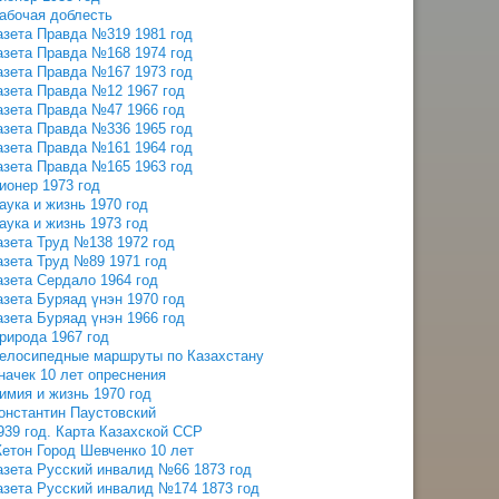
абочая доблесть
азета Правда №319 1981 год
азета Правда №168 1974 год
азета Правда №167 1973 год
азета Правда №12 1967 год
азета Правда №47 1966 год
азета Правда №336 1965 год
азета Правда №161 1964 год
азета Правда №165 1963 год
ионер 1973 год
аука и жизнь 1970 год
аука и жизнь 1973 год
азета Труд №138 1972 год
азета Труд №89 1971 год
азета Сердало 1964 год
азета Буряад үнэн 1970 год
азета Буряад үнэн 1966 год
рирода 1967 год
елосипедные маршруты по Казахстану
начек 10 лет опреснения
имия и жизнь 1970 год
онстантин Паустовский
939 год. Карта Казахской ССР
етон Город Шевченко 10 лет
азета Русский инвалид №66 1873 год
азета Русский инвалид №174 1873 год