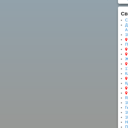
Св
С
Д
А
1
П
Ж
1
К
К
R
1
Г
1
1
Н
П