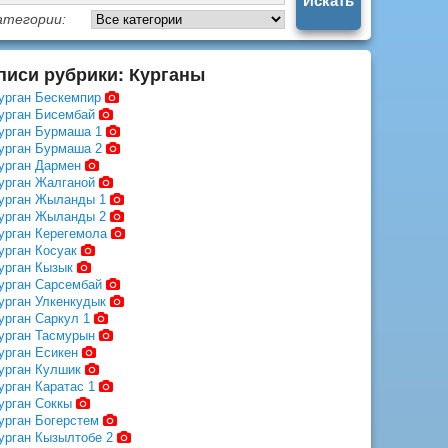
атегории:
писи рубрики: Курганы
урган Бескемпир
урган Бисембай
урган Бурмаша 1
урган Бурмаша 2
урган Дармен
урган Жалганой
урган Жыланды 1
урган Жыланды 2
урган Керегемола
урган Косуак
урган Кызык
урган Сарсембай
урган Улкенкудык
урган Саркул 1
урган Тасмурын
урган Есикен
урган Кулшик
урган Каратас 1
урган Соккы
урган Богерстем
урган Кызылтобе 2