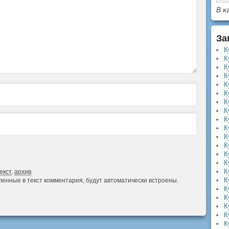
В к
За
К
К
К
К
К
К
К
К
К
К
К
К
К
К
К
екст
,
архив
.
К
авленные в текст комментария, будут автоматически встроены.
К
К
К
К
К