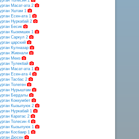
урган Толесин 2
урган Масат-ата 2
урган Уштам 1
урган Есен-ата 1
урган Нуркабай 2
урган Бесик
урган Кыземшек 1
урган Саркул 2
урган царский
урган Кулназар
урган Жиенали
урган Меиз
урган Тулекбай
урган Масат-ата 1
урган Есен-ата 4
урган Тасбас 2
урган Толеген
урган Нурыштам
урган Бердалы
урган Коккумбет
урган Кызылуюк 2
урган Нуркабай 1
урган Каратас 2
урган Толесин 4
урган Кызылуюк 1
урган Косбаир 1
урган Дюсен