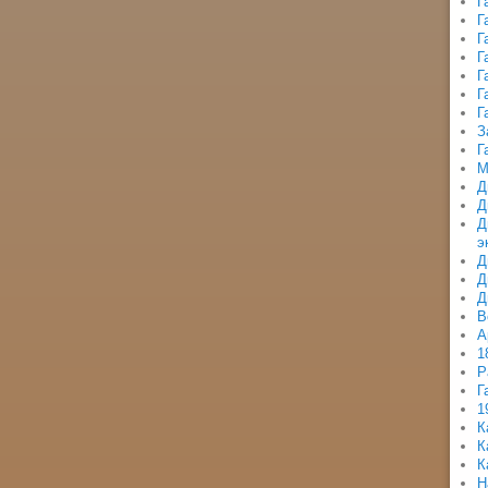
Г
Г
Г
Г
Г
Г
Г
З
Г
М
Д
Д
Д
э
Д
Д
Д
В
А
1
Р
Г
1
К
К
К
Н