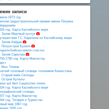
ежие записи
мена 1973 год
иплом градостроительной премии имени Патрика
беркромби
826 год. Карта Каспийского моря
Залив Мертвый култук
утешествия Г.С. Карелина по Каспийскому морю
Залив Кайдак
Полуостров Бузачи
идели-Байсын-земля счастья
Залив Сарыташ
750-1790 год. Карта Мангистау
арст
Мыс Токмак
раткий толковый словарь топонимов Казахстана
Старый маяк Сегенды
Остров Кулалы
eise auf dem Caspischen meere
834 год. Карта Каспийского моря
еографический словарь
837 год. Карта Мангистау
844 год. Татария и Туркестан
овый мир 1967 год
ионер 1935 год