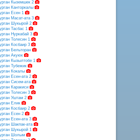
урган Кыземшек 2
урган Канторкалы
урган Есен 1
урган Масат-ата 3
урган Шукырой 2
урган Тасбас 1
урган Нуркабай 3
урган Толесин 1
урган Косбаир 3
урган Бельторан
урган Акуюк
урган Кызылтобе 1
урган Тубежик
урган Кокалы
урган Есен-ата 2
урган Сисем-ата
урган Каракиси
урган Толесин 3
урган Уштам 2
урган Елик
урган Косбаир 2
урган Есен 2
урган Есен-ата 3
урган Шакпак-ата
урган Шукырой 1
урган Шолым