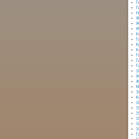
Г
Г
Н
Ж
Ж
Ж
К
Г
К
К
Г
Г
Г
1
Ж
Ж
М
З
К
1
1
1
1
1
1
Г