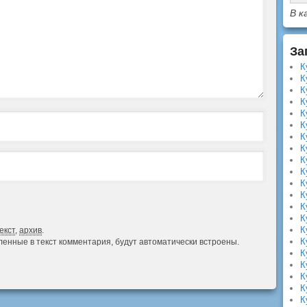
В к
За
К
К
К
К
К
К
К
К
К
К
К
К
К
К
К
екст
,
архив
.
К
авленные в текст комментария, будут автоматически встроены.
К
К
К
К
К