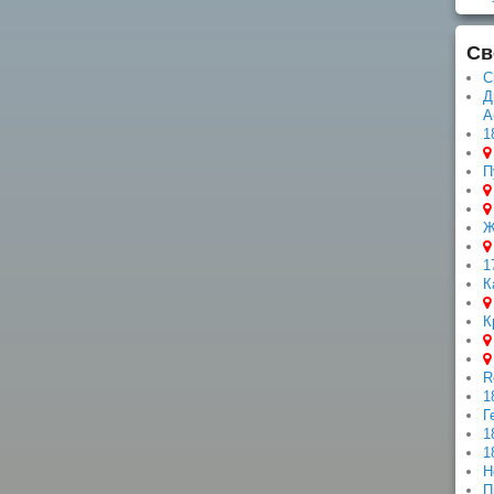
Св
С
Д
А
1
П
Ж
1
К
К
R
1
Г
1
1
Н
П