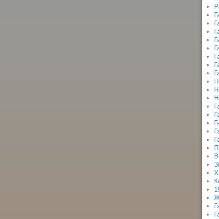
Р
Г
Г
Г
Г
Г
Г
Г
Г
П
Н
Н
Г
Г
Г
Г
Г
П
В
З
Х
К
1
Ж
Г
Г