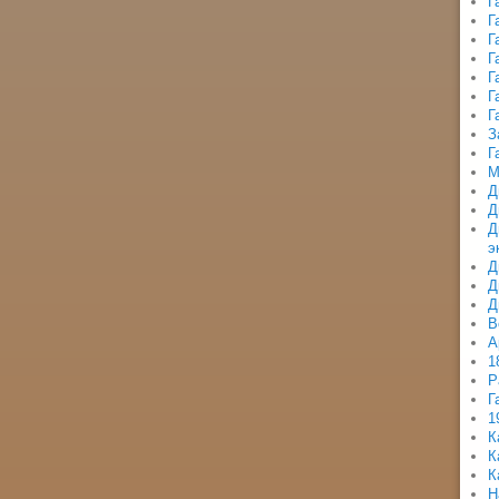
Г
Г
Г
Г
Г
Г
Г
З
Г
М
Д
Д
Д
э
Д
Д
Д
В
А
1
Р
Г
1
К
К
К
Н