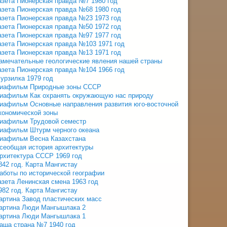
азета Пионерская правда №7 1980 год
азета Пионерская правда №68 1980 год
азета Пионерская правда №23 1973 год
азета Пионерская правда №50 1972 год
азета Пионерская правда №97 1977 год
азета Пионерская правда №103 1971 год
азета Пионерская правда №13 1971 год
амечательные геологические явления нашей страны
азета Пионерская правда №104 1966 год
урзилка 1979 год
иафильм Природные зоны СССР
иафильм Как охранять окружающую нас природу
иафильм Основные направления развития юго-восточной
кономической зоны
иафильм Трудовой семестр
иафильм Штурм черного океана
иафильм Весна Казахстана
сеобщая история архитектуры
рхитектура СССР 1969 год
842 год. Карта Мангистау
аботы по исторической географии
азета Ленинская смена 1963 год
982 год. Карта Мангистау
артина Завод пластических масс
артина Люди Мангышлака 2
артина Люди Мангышлака 1
аша страна №7 1940 год