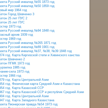
азета Русский инвалид №55 1873 год
азета Русский инвалид №50 1859 год
овый мир 1964 год
етон Город Шевченко 3
етон 25 лет ПУС 2
етон 25 лет ПУС
остер 1973 год
азета Русский инвалид №94 1848 год
расный архив 1939 год
остер 1969 год
азета Русский инвалид №265 1871 год
азета Русский инвалид №89 1901 год
азета Русский инвалид №37, №38, №39 1848 год
874 год. Карта Киргизской степи и Хивинского ханства
етон Шевченко 2
етон ПГМК 1973 год
урзилка 1985 год
нание-сила 1973 год
остер 1966 год
879 год. Карта Центральной Азии
954 год. Физическая карта Средней Азии и Казахстана
954 год. Карта Казахской ССР
967 год. Карта Казахской ССР и республик Средней Азии
904 год. Карта Центральной Азии
947 год. Карта Западного Казахстана
азета Пионерская правда №54 1973 год