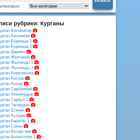
атегории:
писи рубрики: Курганы
урган Бескемпир
урган Бисембай
урган Бурмаша 1
урган Бурмаша 2
урган Дармен
урган Жалганой
урган Жыланды 1
урган Жыланды 2
урган Керегемола
урган Косуак
урган Кызык
урган Сарсембай
урган Улкенкудык
урган Саркул 1
урган Тасмурын
урган Есикен
урган Кулшик
урган Каратас 1
урган Соккы
урган Богерстем
урган Кызылтобе 2