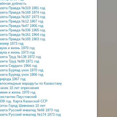
абочая доблесть
азета Правда №319 1981 год
азета Правда №168 1974 год
азета Правда №167 1973 год
азета Правда №12 1967 год
азета Правда №47 1966 год
азета Правда №336 1965 год
азета Правда №161 1964 год
азета Правда №165 1963 год
ионер 1973 год
аука и жизнь 1970 год
аука и жизнь 1973 год
азета Труд №138 1972 год
азета Труд №89 1971 год
азета Сердало 1964 год
азета Буряад үнэн 1970 год
азета Буряад үнэн 1966 год
рирода 1967 год
елосипедные маршруты по Казахстану
начек 10 лет опреснения
имия и жизнь 1970 год
онстантин Паустовский
939 год. Карта Казахской ССР
етон Город Шевченко 10 лет
азета Русский инвалид №66 1873 год
азета Русский инвалид №174 1873 год