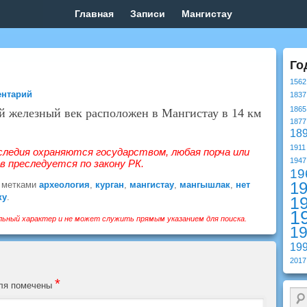
Главная
Записи
Мангистау
Го
1562
ентарий
1837
1865
й железный век расположен в Мангистау в 14 км
1877
18
1911
следия охраняются государством, любая порча или
1947
 преследуется по закону РК.
19
1
 метками
археология
,
курган
,
мангистау
,
мангышлак
,
нет
ку
.
1
1
ьный характер и не может служить прямым указанием для поиска.
1
19
2017
*
оля помечены