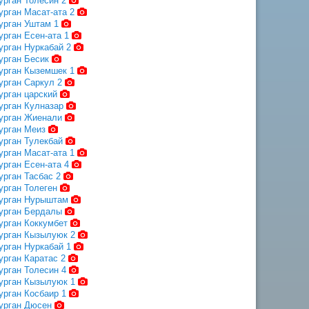
урган Толесин 2
урган Масат-ата 2
урган Уштам 1
урган Есен-ата 1
урган Нуркабай 2
урган Бесик
урган Кыземшек 1
урган Саркул 2
урган царский
урган Кулназар
урган Жиенали
урган Меиз
урган Тулекбай
урган Масат-ата 1
урган Есен-ата 4
урган Тасбас 2
урган Толеген
урган Нурыштам
урган Бердалы
урган Коккумбет
урган Кызылуюк 2
урган Нуркабай 1
урган Каратас 2
урган Толесин 4
урган Кызылуюк 1
урган Косбаир 1
урган Дюсен