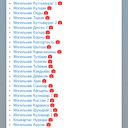
Могильник Куттымурат 1
Могильник Кулшик
Могильник Онды
Могильник Торым
Могильник Куттымурат 2
Могильник Дюсен 2
Могильник Колша
Могильник Борлы
Могильник Кокторткуль
Могильник Шытша
Могильник Карасазшокы
Могильник Тузбаир
Могильник Толеген
Могильник Тубежик
Могильник Кандыбас
Могильник Демесин
Могильник Удек
Могильник Саназар
Могильник Айгырлы
Могильник Кулназар 2
Могильник Костам 2
Могильник Каракиси
Могильник Шукырой 1
Могильник Кулназар 1
Кошкартас Нуркара
Могильник Ауртас