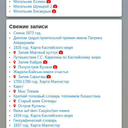
Могильник Есикен
Могильник Шукырой 2
Могильник Бесмурын
Свежие записи
Смена 1973 год
Диплом градостроительной премии имени Патрика
Аберкромби
1826 год. Карта Каспийского моря
Залив Мертвый култук
Путешествия Г.С. Карелина по Каспийскому морю
Залив Кайдак
Полуостров Бузачи
Жидели-Байсын-земля счастья
Залив Сарыташ
1750-1790 год. Карта Мангистау
Карст
Мыс Токмак
Краткий толковый словарь топонимов Казахстана
Старый маяк Сегенды
Остров Кулалы
Reise auf dem Caspischen meere
1834 год. Карта Каспийского моря
Географический словарь
1837 год. Карта Мангистау