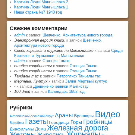
Картина Люди Мангышлака 2
Картина Люди Мангышлака 1
Наша страна №7 1940 год
Свежие комментарии
admin
к записи
Шевченко. Архитектура нового города
Электронная версия книги.
к записи
Шевченко.
Архитектура нового города
Среди киргизов и туркмен на Мкнгышоаке
к записи
Среди
Киргизов и Туркменов на Мангышлаке
admin
к записи
Станция Тамак
ошибка координаты
к записи
Станция Тамак
ошибка координаты
к записи
Станция Тамак
Танбалы тас
к записи
Петроглиф Танбалы тас
Мертвый Култук
к записи
Залив Мертвый култук
-
к записи
Древние кочевники Мангистау
100 дней
к записи
Календарь 1982 год
Рубрики
Видео
Араны
Брошюры
Актюбинский сельский округ
Газеты
Гробницы
Горы
Городища
Водоёмы
Железная дорога
Дома
Диафильмы
Журналы
Жетоны
Живопись