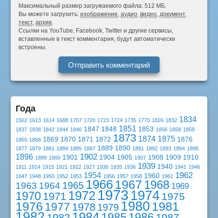
Максимальный размер загружаемого файла: 512 МБ.
Вы можете загрузить:
изображение
,
аудио
,
видео
,
документ
,
текст
,
архив
.
Ссылки на YouTube, Facebook, Twitter и другие сервисы,
вставленные в текст комментария, будут автоматически
встроены.
Года
1834
1562
1613
1614
1688
1707
1720
1723
1724
1735
1770
1826
1832
1851
1847
1848
1853
1837
1838
1842
1844
1846
1856
1858
1859
1873
1874
1875
1869
1870
1871
1872
1876
1865
1868
1889
1890
1877
1879
1881
1884
1885
1887
1891
1892
1893
1894
1895
1902
1896
1901
1904
1905
1908
1909
1910
1899
1900
1907
1939
1940
1911
1914
1915
1921
1922
1927
1930
1935
1936
1941
1946
1962
1954
1960
1947
1948
1950
1952
1953
1956
1957
1958
1961
1966
1967
1968
1965
1963
1964
1969
1973
1974
1972
1970
1971
1975
1980
1976
1981
1977
1978
1979
1982
1984
1985
1986
1983
1987