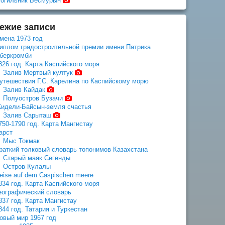
огильник Бесмурын
ежие записи
мена 1973 год
иплом градостроительной премии имени Патрика
беркромби
826 год. Карта Каспийского моря
Залив Мертвый култук
утешествия Г.С. Карелина по Каспийскому морю
Залив Кайдак
Полуостров Бузачи
идели-Байсын-земля счастья
Залив Сарыташ
750-1790 год. Карта Мангистау
арст
Мыс Токмак
раткий толковый словарь топонимов Казахстана
Старый маяк Сегенды
Остров Кулалы
eise auf dem Caspischen meere
834 год. Карта Каспийского моря
еографический словарь
837 год. Карта Мангистау
844 год. Татария и Туркестан
овый мир 1967 год