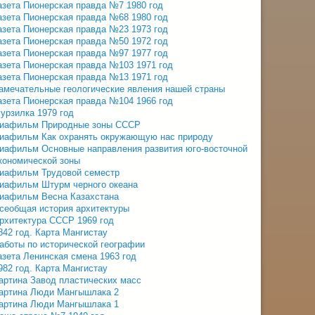
азета Пионерская правда №7 1980 год
азета Пионерская правда №68 1980 год
азета Пионерская правда №23 1973 год
азета Пионерская правда №50 1972 год
азета Пионерская правда №97 1977 год
азета Пионерская правда №103 1971 год
азета Пионерская правда №13 1971 год
амечательные геологические явления нашей страны
азета Пионерская правда №104 1966 год
урзилка 1979 год
иафильм Природные зоны СССР
иафильм Как охранять окружающую нас природу
иафильм Основные направления развития юго-восточной
кономической зоны
иафильм Трудовой семестр
иафильм Штурм черного океана
иафильм Весна Казахстана
сеобщая история архитектуры
рхитектура СССР 1969 год
842 год. Карта Мангистау
аботы по исторической географии
азета Ленинская смена 1963 год
982 год. Карта Мангистау
артина Завод пластических масс
артина Люди Мангышлака 2
артина Люди Мангышлака 1