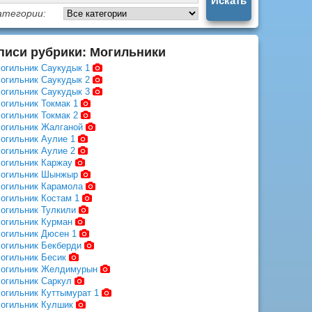
атегории:
писи рубрики: Могильники
огильник Саукудык 1
огильник Саукудык 2
огильник Саукудык 3
огильник Токмак 1
огильник Токмак 2
огильник Жалганой
огильник Аулие 1
огильник Аулие 2
огильник Каржау
огильник Шынжыр
огильник Карамола
огильник Костам 1
огильник Тулкили
огильник Курман
огильник Дюсен 1
огильник Бекберди
огильник Бесик
огильник Желдимурын
огильник Саркул
огильник Куттымурат 1
огильник Кулшик