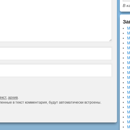
В к
За
М
М
М
М
М
М
М
М
М
М
М
М
М
М
М
екст
,
архив
.
М
авленные в текст комментария, будут автоматически встроены.
М
М
М
М
М