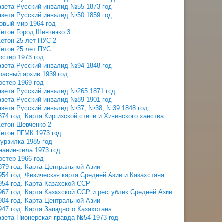
азета Русский инвалид №55 1873 год
азета Русский инвалид №50 1859 год
овый мир 1964 год
етон Город Шевченко 3
етон 25 лет ПУС 2
етон 25 лет ПУС
остер 1973 год
азета Русский инвалид №94 1848 год
расный архив 1939 год
остер 1969 год
азета Русский инвалид №265 1871 год
азета Русский инвалид №89 1901 год
азета Русский инвалид №37, №38, №39 1848 год
874 год. Карта Киргизской степи и Хивинского ханства
етон Шевченко 2
етон ПГМК 1973 год
урзилка 1985 год
нание-сила 1973 год
остер 1966 год
879 год. Карта Центральной Азии
954 год. Физическая карта Средней Азии и Казахстана
954 год. Карта Казахской ССР
967 год. Карта Казахской ССР и республик Средней Азии
904 год. Карта Центральной Азии
947 год. Карта Западного Казахстана
азета Пионерская правда №54 1973 год