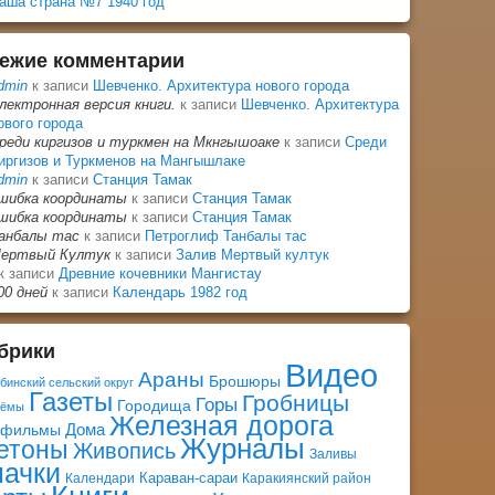
аша страна №7 1940 год
ежие комментарии
dmin
к записи
Шевченко. Архитектура нового города
лектронная версия книги.
к записи
Шевченко. Архитектура
ового города
реди киргизов и туркмен на Мкнгышоаке
к записи
Среди
иргизов и Туркменов на Мангышлаке
dmin
к записи
Станция Тамак
шибка координаты
к записи
Станция Тамак
шибка координаты
к записи
Станция Тамак
анбалы тас
к записи
Петроглиф Танбалы тас
ертвый Култук
к записи
Залив Мертвый култук
к записи
Древние кочевники Мангистау
00 дней
к записи
Календарь 1982 год
брики
Видео
Араны
Брошюры
бинский сельский округ
Газеты
Гробницы
Горы
Городища
оёмы
Железная дорога
Дома
афильмы
Журналы
етоны
Живопись
Заливы
начки
Караван-сараи
Календари
Каракиянский район