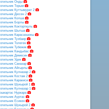
огильник Онды
огильник Торым
огильник Куттымурат 2
огильник Дюсен 2
огильник Колша
огильник Борлы
огильник Кокторткуль
огильник Шытша
огильник Карасазшокы
огильник Тузбаир
огильник Толеген
огильник Тубежик
огильник Кандыбас
огильник Демесин
огильник Удек
огильник Саназар
огильник Айгырлы
огильник Кулназар 2
огильник Костам 2
огильник Каракиси
огильник Шукырой 1
огильник Кулназар 1
ошкартас Нуркара
огильник Ауртас
огильник Есикен
огильник Шукырой 2