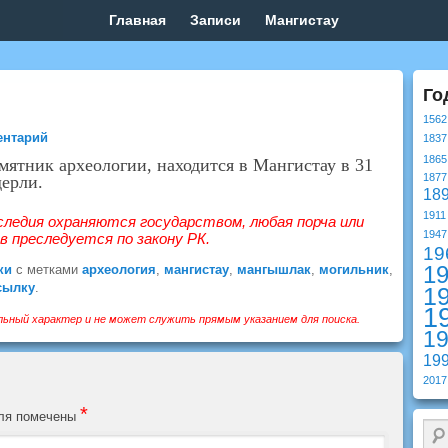
Главная
Записи
Мангистау
Го
1562
ентарий
1837
1865
ятник археологии, находится в Мангистау в 31
1877
дерли.
18
1911
следия охраняются государством, любая порча или
1947
 преследуется по закону РК.
19
1
ки
с метками
археология
,
мангистау
,
мангышлак
,
могильник
,
сылку
.
1
1
ьный характер и не может служить прямым указанием для поиска.
1
19
2017
*
оля помечены