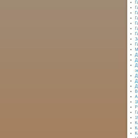
Г
Г
Г
Г
Г
Г
Г
З
Г
М
Д
Д
Д
э
Д
Д
Д
В
А
1
Р
Г
1
К
К
К