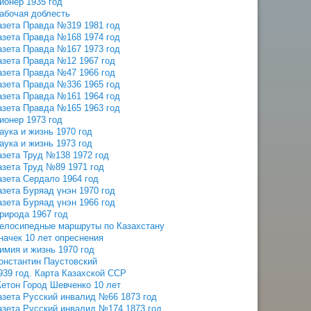
ионер 1935 год
абочая доблесть
азета Правда №319 1981 год
азета Правда №168 1974 год
азета Правда №167 1973 год
азета Правда №12 1967 год
азета Правда №47 1966 год
азета Правда №336 1965 год
азета Правда №161 1964 год
азета Правда №165 1963 год
ионер 1973 год
аука и жизнь 1970 год
аука и жизнь 1973 год
азета Труд №138 1972 год
азета Труд №89 1971 год
азета Сердало 1964 год
азета Буряад үнэн 1970 год
азета Буряад үнэн 1966 год
рирода 1967 год
елосипедные маршруты по Казахстану
начек 10 лет опреснения
имия и жизнь 1970 год
онстантин Паустовский
939 год. Карта Казахской ССР
етон Город Шевченко 10 лет
азета Русский инвалид №66 1873 год
азета Русский инвалид №174 1873 год