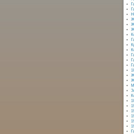
Г
Г
Н
Ж
Ж
Ж
К
Г
К
К
Г
Г
Г
1
Ж
Ж
М
З
К
1
1
1
1
1
1
Г