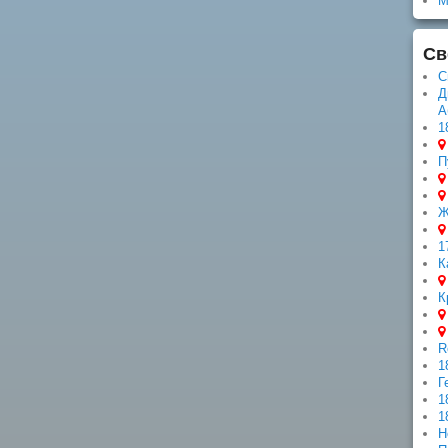
М
Св
С
Д
А
1
П
Ж
1
К
К
R
1
Г
1
1
Н