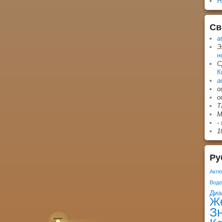
Н
Св
a
Э
н
С
К
a
о
о
Т
М
-
1
Ру
Актю
Вод
Ди
Ж
З