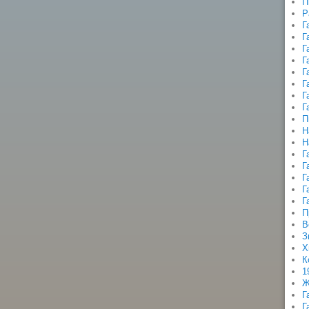
П
Р
Г
Г
Г
Г
Г
Г
Г
Г
П
Н
Н
Г
Г
Г
Г
Г
П
В
З
Х
К
1
Ж
Г
Г