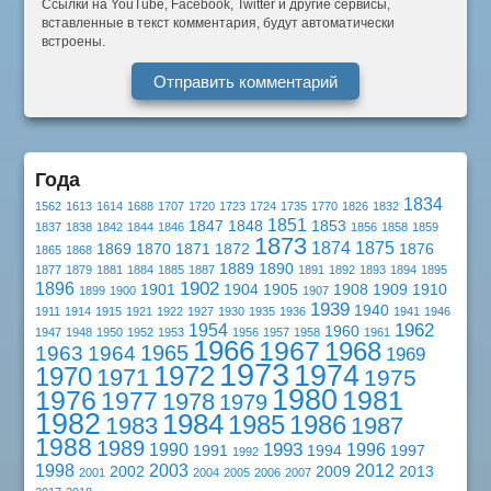
Ссылки на YouTube, Facebook, Twitter и другие сервисы,
вставленные в текст комментария, будут автоматически
встроены.
Года
1834
1562
1613
1614
1688
1707
1720
1723
1724
1735
1770
1826
1832
1851
1847
1848
1853
1837
1838
1842
1844
1846
1856
1858
1859
1873
1874
1875
1869
1870
1871
1872
1876
1865
1868
1889
1890
1877
1879
1881
1884
1885
1887
1891
1892
1893
1894
1895
1902
1896
1901
1904
1905
1908
1909
1910
1899
1900
1907
1939
1940
1911
1914
1915
1921
1922
1927
1930
1935
1936
1941
1946
1962
1954
1960
1947
1948
1950
1952
1953
1956
1957
1958
1961
1966
1967
1968
1965
1963
1964
1969
1973
1974
1972
1970
1971
1975
1980
1976
1981
1977
1978
1979
1982
1984
1985
1986
1983
1987
1988
1989
1993
1990
1996
1991
1994
1997
1992
1998
2003
2012
2002
2009
2013
2001
2004
2005
2006
2007