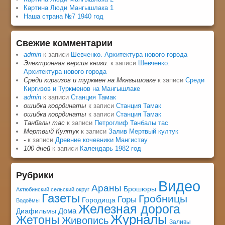
Картина Люди Мангышлака 1
Наша страна №7 1940 год
Свежие комментарии
admin
к записи
Шевченко. Архитектура нового города
Электронная версия книги.
к записи
Шевченко.
Архитектура нового города
Среди киргизов и туркмен на Мкнгышоаке
к записи
Среди
Киргизов и Туркменов на Мангышлаке
admin
к записи
Станция Тамак
ошибка координаты
к записи
Станция Тамак
ошибка координаты
к записи
Станция Тамак
Танбалы тас
к записи
Петроглиф Танбалы тас
Мертвый Култук
к записи
Залив Мертвый култук
-
к записи
Древние кочевники Мангистау
100 дней
к записи
Календарь 1982 год
Рубрики
Видео
Араны
Брошюры
Актюбинский сельский округ
Газеты
Гробницы
Горы
Городища
Водоёмы
Железная дорога
Дома
Диафильмы
Журналы
Жетоны
Живопись
Заливы