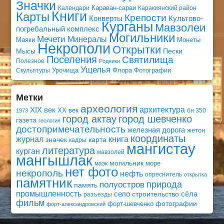
Значки
Караван-сараи
Календари
Каракиянский район
Книги
Карты
Крепости
Конверты
Культово-
Курганы
Мавзолеи
погребальный комплекс
Могильники
Мечети
Минералы
Маяки
Монеты
Некрополи
Открытки
Мысы
Пески
Поселения
Святилища
Полезное
Родники
Ущелья
Урочища
Флора
Фотографии
Скульптуры
Метки
археология
архитектура
XIX век
XX век
бн 350
1973
город актау
город шевченко
газета
геология
достопримечательность
железная дорога
жетон
координаты
книга
журнал
значек
карта
кадры
мангистау
литература
курган
мавзолей
мангышлак
могильник
море
маэк
нет фото
некрополь
нефть
опреснитель
открытка
памятник
природа
полуостров
память
промышленность
село
сёла
строительство
разъезды
фильм
фотографии
форт-шевченко
форт-александровский