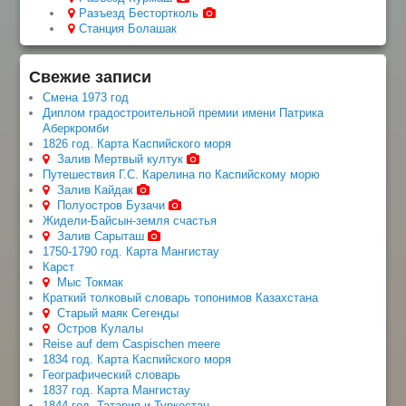
Разъезд Бестортколь
Станция Болашак
Свежие записи
Смена 1973 год
Диплом градостроительной премии имени Патрика
Аберкромби
1826 год. Карта Каспийского моря
Залив Мертвый култук
Путешествия Г.С. Карелина по Каспийскому морю
Залив Кайдак
Полуостров Бузачи
Жидели-Байсын-земля счастья
Залив Сарыташ
1750-1790 год. Карта Мангистау
Карст
Мыс Токмак
Краткий толковый словарь топонимов Казахстана
Старый маяк Сегенды
Остров Кулалы
Reise auf dem Caspischen meere
1834 год. Карта Каспийского моря
Географический словарь
1837 год. Карта Мангистау
1844 год. Татария и Туркестан