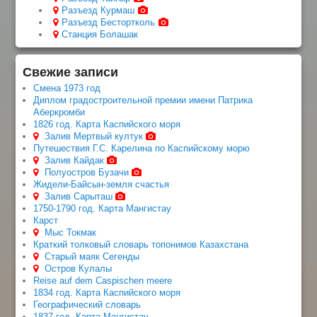
Разъезд Курмаш
Разъезд Бестортколь
Станция Болашак
Свежие записи
Смена 1973 год
Диплом градостроительной премии имени Патрика
Аберкромби
1826 год. Карта Каспийского моря
Залив Мертвый култук
Путешествия Г.С. Карелина по Каспийскому морю
Залив Кайдак
Полуостров Бузачи
Жидели-Байсын-земля счастья
Залив Сарыташ
1750-1790 год. Карта Мангистау
Карст
Мыс Токмак
Краткий толковый словарь топонимов Казахстана
Старый маяк Сегенды
Остров Кулалы
Reise auf dem Caspischen meere
1834 год. Карта Каспийского моря
Географический словарь
1837 год. Карта Мангистау