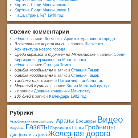
Картина Люди Мангышлака 2
Картина Люди Мангышлака 1
Наша страна №7 1940 год
Свежие комментарии
admin
к записи
Шевченко. Архитектура нового города
Электронная версия книги.
к записи
Шевченко.
Архитектура нового города
Среди киргизов и туркмен на Мкнгышоаке
к записи
Среди
Киргизов и Туркменов на Мангышлаке
admin
к записи
Станция Тамак
ошибка координаты
к записи
Станция Тамак
ошибка координаты
к записи
Станция Тамак
Танбалы тас
к записи
Петроглиф Танбалы тас
Мертвый Култук
к записи
Залив Мертвый култук
-
к записи
Древние кочевники Мангистау
100 дней
к записи
Календарь 1982 год
Рубрики
Видео
Араны
Брошюры
Актюбинский сельский округ
Газеты
Гробницы
Горы
Городища
Водоёмы
Железная дорога
Дома
Диафильмы