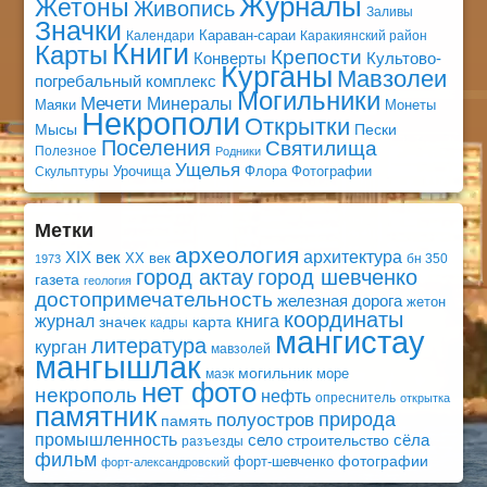
Журналы
Жетоны
Живопись
Заливы
Значки
Караван-сараи
Календари
Каракиянский район
Книги
Карты
Крепости
Конверты
Культово-
Курганы
Мавзолеи
погребальный комплекс
Могильники
Мечети
Минералы
Маяки
Монеты
Некрополи
Открытки
Мысы
Пески
Поселения
Святилища
Полезное
Родники
Ущелья
Урочища
Флора
Фотографии
Скульптуры
Метки
археология
архитектура
XIX век
XX век
бн 350
1973
город актау
город шевченко
газета
геология
достопримечательность
железная дорога
жетон
координаты
книга
журнал
значек
карта
кадры
мангистау
литература
курган
мавзолей
мангышлак
могильник
море
маэк
нет фото
некрополь
нефть
опреснитель
открытка
памятник
природа
полуостров
память
промышленность
село
сёла
строительство
разъезды
фильм
фотографии
форт-шевченко
форт-александровский