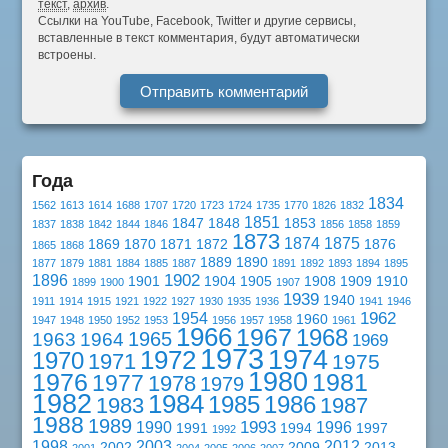
текст
,
архив
.
Ссылки на YouTube, Facebook, Twitter и другие сервисы,
вставленные в текст комментария, будут автоматически
встроены.
Года
1834
1562
1613
1614
1688
1707
1720
1723
1724
1735
1770
1826
1832
1851
1847
1848
1853
1837
1838
1842
1844
1846
1856
1858
1859
1873
1874
1875
1869
1870
1871
1872
1876
1865
1868
1889
1890
1877
1879
1881
1884
1885
1887
1891
1892
1893
1894
1895
1902
1896
1901
1904
1905
1908
1909
1910
1899
1900
1907
1939
1940
1911
1914
1915
1921
1922
1927
1930
1935
1936
1941
1946
1962
1954
1960
1947
1948
1950
1952
1953
1956
1957
1958
1961
1966
1967
1968
1965
1963
1964
1969
1973
1974
1972
1970
1971
1975
1980
1976
1981
1977
1978
1979
1982
1984
1985
1986
1983
1987
1988
1989
1993
1990
1996
1991
1994
1997
1992
1998
2003
2012
2002
2009
2013