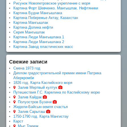
Рисунок Новопетровское укрепление с моря
Картина Форт Шевченко. Мангышлак. Нефтяники
Картина Будни Мангышлака
Картина Побережье Актау, Казахстан
Картина Мангышлак
Картина Долина нефти
Серия Мангышлак
Картина Люди Мангышлака 1
Картина Люди Мангышлака 2
Картина Завод пластических масс
Свежие записи
Смена 1973 год
Диплом градостроительной премии имени Патрика
Аберкромби
1826 год. Карта Каспийского моря
Залив Мертвый култук
Путешествия Г.С. Карелина по Каспийскому морю
Залив Кайдак
Полуостров Бузачи
Жидели-Байсын-земля счастья
Залив Сарыташ
1750-1790 год. Карта Мангистау
Карст
Мыс Токмак