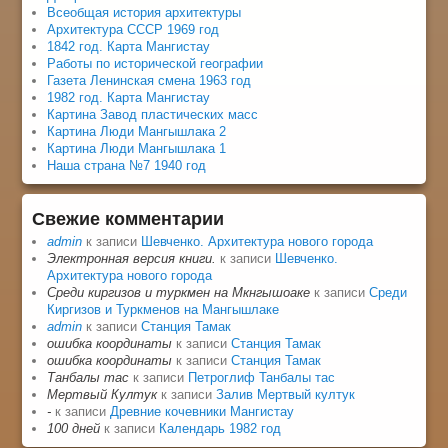
Всеобщая история архитектуры
Архитектура СССР 1969 год
1842 год. Карта Мангистау
Работы по исторической географии
Газета Ленинская смена 1963 год
1982 год. Карта Мангистау
Картина Завод пластических масс
Картина Люди Мангышлака 2
Картина Люди Мангышлака 1
Наша страна №7 1940 год
Свежие комментарии
admin
к записи
Шевченко. Архитектура нового города
Электронная версия книги.
к записи
Шевченко.
Архитектура нового города
Среди киргизов и туркмен на Мкнгышоаке
к записи
Среди
Киргизов и Туркменов на Мангышлаке
admin
к записи
Станция Тамак
ошибка координаты
к записи
Станция Тамак
ошибка координаты
к записи
Станция Тамак
Танбалы тас
к записи
Петроглиф Танбалы тас
Мертвый Култук
к записи
Залив Мертвый култук
-
к записи
Древние кочевники Мангистау
100 дней
к записи
Календарь 1982 год