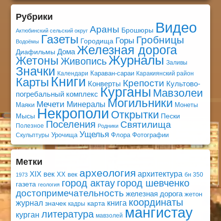
Рубрики
Видео
Араны
Брошюры
Актюбинский сельский округ
Газеты
Гробницы
Горы
Городища
Водоёмы
Железная дорога
Дома
Диафильмы
Журналы
Жетоны
Живопись
Заливы
Значки
Караван-сараи
Календари
Каракиянский район
Книги
Карты
Крепости
Конверты
Культово-
Курганы
Мавзолеи
погребальный комплекс
Могильники
Мечети
Минералы
Маяки
Монеты
Некрополи
Открытки
Мысы
Пески
Поселения
Святилища
Полезное
Родники
Ущелья
Урочища
Флора
Фотографии
Скульптуры
Метки
археология
архитектура
XIX век
XX век
бн 350
1973
город актау
город шевченко
газета
геология
достопримечательность
железная дорога
жетон
координаты
книга
журнал
значек
карта
кадры
мангистау
литература
курган
мавзолей